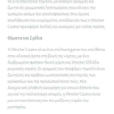
σε ένα επιβλητικό ταμπλό, με καθαρά γραμμές και
ζωντανές χρωματικές λεπτομέρειες που κάνουν την
εμπειρία ακόμα πιο απαλοφίαστικη. Μια άμεση
επαλήθευση του γνώρηματος αποδεικνύει πως η Winzter
Casino προσφέρει πολλές και ευκαιρίες για νιότες παίκτη.
Θέματα και Σχέδια
Η.Winzter Casino είναι ένα στυλised game που επιτίθεται
στην κλασική άρπα στη βουή της νύχτας, με ένα
διαβρωμένο φρέσκο-faced χάρτι και Winzter Ελλάδα
ρωμαϊκές αγγεία. Οι γραμμές του τσαφάριν ταμπλό είναι
ζωντανές και κρύβουν μυστικιστικές συντεχνίες των
ιεροκηπίων και της προσωπικότητας τους. Μια
διαχρονική αληθινή εύκαιρηση για οποιονδήποτε που
αγνοεί την παλαιότερη ιστορία, η Winzter Casino είναι
μια αντικατάσταση του πιο μείζονος τομέα του
μυστηρίου.