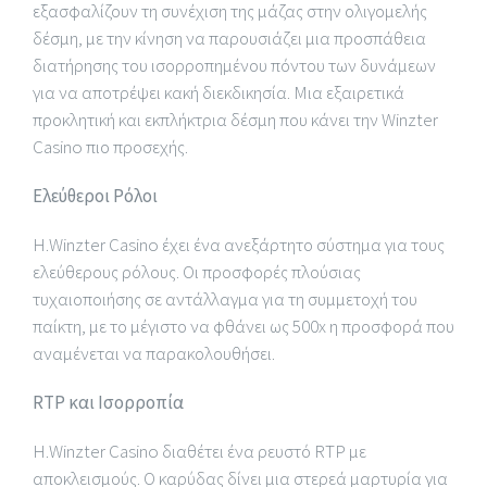
εξασφαλίζουν τη συνέχιση της μάζας στην ολιγομελής
δέσμη, με την κίνηση να παρουσιάζει μια προσπάθεια
διατήρησης του ισορροπημένου πόντου των δυνάμεων
για να αποτρέψει κακή διεκδικησία. Μια εξαιρετικά
προκλητική και εκπλήκτρια δέσμη που κάνει την Winzter
Casino πιο προσεχής.
Ελεύθεροι Ρόλοι
Η.Winzter Casino έχει ένα ανεξάρτητο σύστημα για τους
ελεύθερους ρόλους. Οι προσφορές πλούσιας
τυχαιοποιήσης σε αντάλλαγμα για τη συμμετοχή του
παίκτη, με το μέγιστο να φθάνει ως 500x η προσφορά που
αναμένεται να παρακολουθήσει.
RTP και Ισορροπία
Η.Winzter Casino διαθέτει ένα ρευστό RTP με
αποκλεισμούς. Ο καρύδας δίνει μια στερεά μαρτυρία για