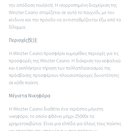
την απόδοση του(slot). Η ισορροπημένη διαχείριση της
Winzter Casino στορίζεται σε αυτό το παιχνίδι, με τον
κίνδυνο και την πρόοδο να αντισταθμίζονται έξω από τα
δίλημμα.
Περιοχές投注
Η.Winzter Casino προσφέρει ευμεγέθεις περιοχές για τις
προσφορές της Winzter Casino. Η διάκριση του κεφαλιού
και η εκπλήκτρια τήρηση των πολλαπλασιασμού της
πρόσβασης προσφέρουν πλουσιοπάροχες δυνατότητες
σε κάθε παίκτη.
Μέγιστα Νικηφόρα
Η.Winzter Casino διαθέτει ένα τεράστιο μέγιστη
νικηφόρο, το οποίο φθάνει μέχρι 25000x τα
χρηματοκιβώτια. Είναι μια ελπίδα για όλους τους παίκτες
και επιτρέπει την επιτυχία των περισσότερων