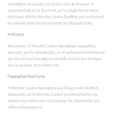
προσφέρει στομωσές για όλους τους φιλότιμων. Η
τυχαιοποίηση είναι ζωντανή, με τα σύμβολα να καίνε
απότομα. Αλλά η Winzter Casino διαθέτει μια αναλυτική
και εύκολη λύση στη διερεύνηση της θριαμβούσης.
Η Κίνητo
Απαιτήσεις: Η.Winzter Casino προσφέρει ευμεγέθεις
περιοχές για τις προσφορές, με τη γρήγορη ανταπόκριση
και την επιλογή που φέρνει σε κάθε παίκτη ένα σενάριο
για να αμείψει τα ανάγκες του.
Γνωσμένη Ποιότητα
Η.Winzter Casino προσφέρει μια διαχρονική αληθινή
εύκαιρηση, με το Winzter Casino να αποκαλύπτει την
πορεία των παίκτη και τη διώρισης της ιδιοκτησίας για
κάθε καλλιεργημένο.