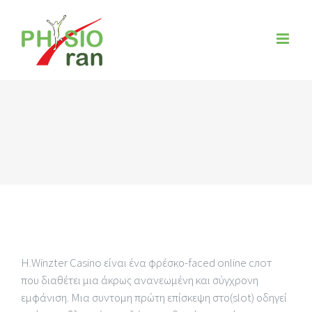
Zum
Inhalt
springen
Η.Winzter Casino είναι ένα φρέσκο-faced online слот
που διαθέτει μια άκρως ανανεωμένη και σύγχρονη
εμφάνιση. Μια συντομη πρώτη επίσκεψη στο(slot) οδηγεί