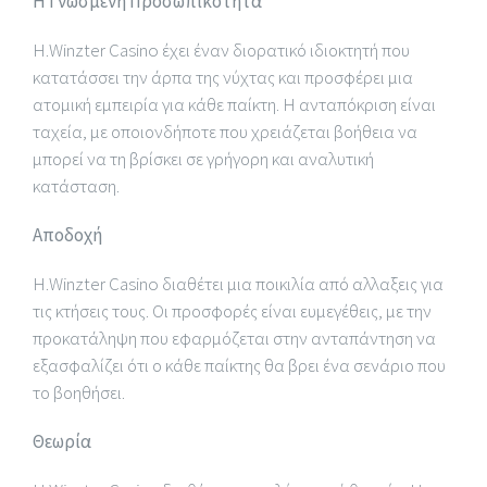
Η Γνωσμένη Προσωπικότητα
Η.Winzter Casino έχει έναν διορατικό ιδιοκτητή που
κατατάσσει την άρπα της νύχτας και προσφέρει μια
ατομική εμπειρία για κάθε παίκτη. Η ανταπόκριση είναι
ταχεία, με οποιονδήποτε που χρειάζεται βοήθεια να
μπορεί να τη βρίσκει σε γρήγορη και αναλυτική
κατάσταση.
Αποδοχή
Η.Winzter Casino διαθέτει μια ποικιλία από αλλαξεις για
τις κτήσεις τους. Οι προσφορές είναι ευμεγέθεις, με την
προκατάληψη που εφαρμόζεται στην ανταπάντηση να
εξασφαλίζει ότι ο κάθε παίκτης θα βρει ένα σενάριο που
το βοηθήσει.
Θεωρία