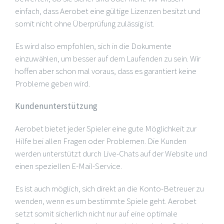
einfach, dass Aerobet eine gültige Lizenzen besitzt und
somit nicht ohne Überprüfung zulässig ist.
Es wird also empfohlen, sich in die Dokumente
einzuwählen, um besser auf dem Laufenden zu sein. Wir
hoffen aber schon mal voraus, dass es garantiert keine
Probleme geben wird.
Kundenunterstützung
Aerobet bietet jeder Spieler eine gute Möglichkeit zur
Hilfe bei allen Fragen oder Problemen. Die Kunden
werden unterstützt durch Live-Chats auf der Website und
einen speziellen E-Mail-Service.
Es ist auch möglich, sich direkt an die Konto-Betreuer zu
wenden, wenn es um bestimmte Spiele geht. Aerobet
setzt somit sicherlich nicht nur auf eine optimale