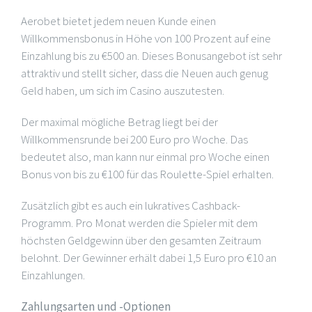
Aerobet bietet jedem neuen Kunde einen
Willkommensbonus in Höhe von 100 Prozent auf eine
Einzahlung bis zu €500 an. Dieses Bonusangebot ist sehr
attraktiv und stellt sicher, dass die Neuen auch genug
Geld haben, um sich im Casino auszutesten.
Der maximal mögliche Betrag liegt bei der
Willkommensrunde bei 200 Euro pro Woche. Das
bedeutet also, man kann nur einmal pro Woche einen
Bonus von bis zu €100 für das Roulette-Spiel erhalten.
Zusätzlich gibt es auch ein lukratives Cashback-
Programm. Pro Monat werden die Spieler mit dem
höchsten Geldgewinn über den gesamten Zeitraum
belohnt. Der Gewinner erhält dabei 1,5 Euro pro €10 an
Einzahlungen.
Zahlungsarten und -Optionen