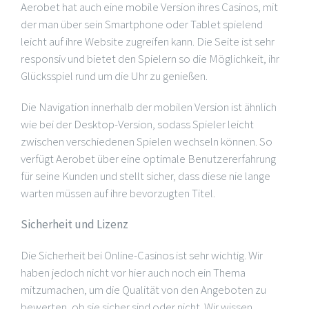
Aerobet hat auch eine mobile Version ihres Casinos, mit
der man über sein Smartphone oder Tablet spielend
leicht auf ihre Website zugreifen kann. Die Seite ist sehr
responsiv und bietet den Spielern so die Möglichkeit, ihr
Glücksspiel rund um die Uhr zu genießen.
Die Navigation innerhalb der mobilen Version ist ähnlich
wie bei der Desktop-Version, sodass Spieler leicht
zwischen verschiedenen Spielen wechseln können. So
verfügt Aerobet über eine optimale Benutzererfahrung
für seine Kunden und stellt sicher, dass diese nie lange
warten müssen auf ihre bevorzugten Titel.
Sicherheit und Lizenz
Die Sicherheit bei Online-Casinos ist sehr wichtig. Wir
haben jedoch nicht vor hier auch noch ein Thema
mitzumachen, um die Qualität von den Angeboten zu
bewerten, ob sie sicher sind oder nicht. Wir wissen