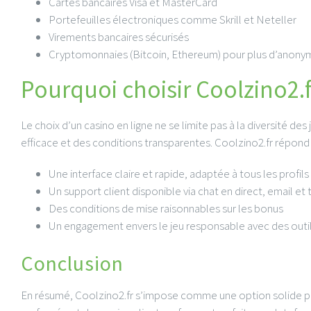
Cartes bancaires Visa et MasterCard
Portefeuilles électroniques comme Skrill et Neteller
Virements bancaires sécurisés
Cryptomonnaies (Bitcoin, Ethereum) pour plus d’anony
Pourquoi choisir Coolzino2.f
Le choix d’un casino en ligne ne se limite pas à la diversité de
efficace et des conditions transparentes. Coolzino2.fr répond à
Une interface claire et rapide, adaptée à tous les profils
Un support client disponible via chat en direct, email e
Des conditions de mise raisonnables sur les bonus
Un engagement envers le jeu responsable avec des outil
Conclusion
En résumé, Coolzino2.fr s’impose comme une option solide pour 