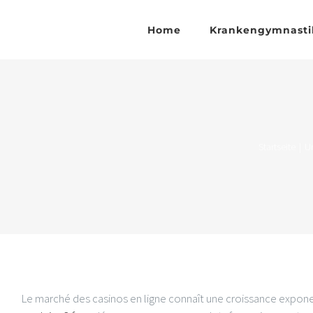
Zum
Inhalt
Home
Krankengymnasti
springen
Startseite
|
U
Le marché des casinos en ligne connaît une croissance expone