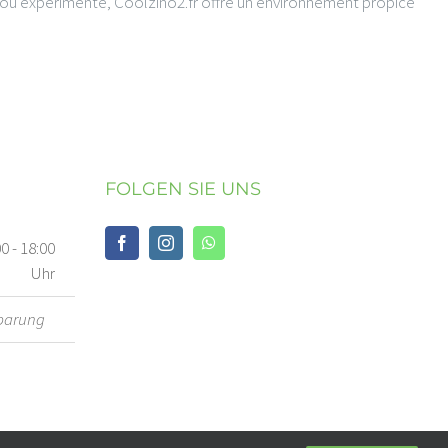
 ou expérimenté, Coolzino2.fr offre un environnement propice
FOLGEN SIE UNS
00 - 18:00
Uhr
barung