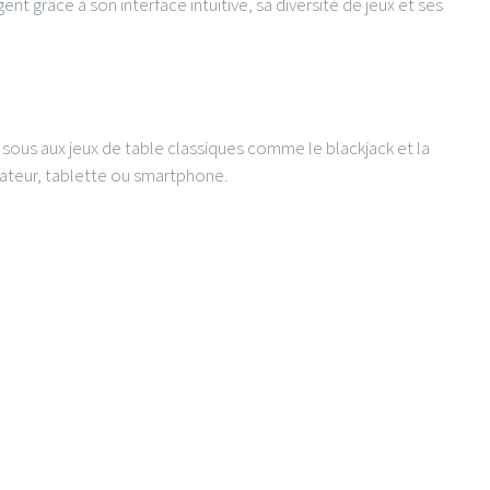
grâce à son interface intuitive, sa diversité de jeux et ses
 sous aux jeux de table classiques comme le blackjack et la
inateur, tablette ou smartphone.