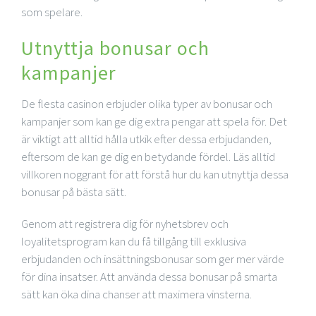
som spelare.
Utnyttja bonusar och
kampanjer
De flesta casinon erbjuder olika typer av bonusar och
kampanjer som kan ge dig extra pengar att spela för. Det
är viktigt att alltid hålla utkik efter dessa erbjudanden,
eftersom de kan ge dig en betydande fördel. Läs alltid
villkoren noggrant för att förstå hur du kan utnyttja dessa
bonusar på bästa sätt.
Genom att registrera dig för nyhetsbrev och
loyalitetsprogram kan du få tillgång till exklusiva
erbjudanden och insättningsbonusar som ger mer värde
för dina insatser. Att använda dessa bonusar på smarta
sätt kan öka dina chanser att maximera vinsterna.