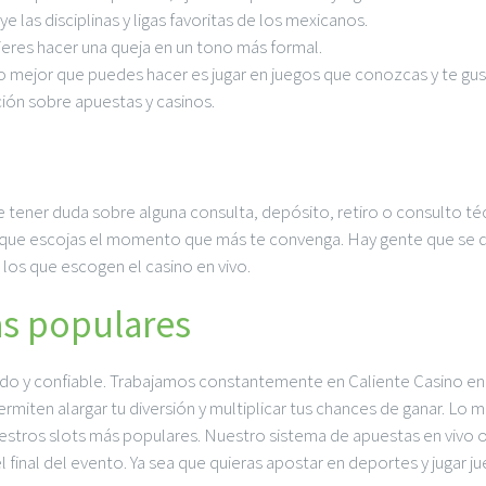
 las disciplinas y ligas favoritas de los mexicanos.
eres hacer una queja en un tono más formal.
lo mejor que puedes hacer es jugar en juegos que conozcas y te gu
ión sobre apuestas y casinos.
e tener duda sobre alguna consulta, depósito, retiro o consulto t
ara que escojas el momento que más te convenga. Hay gente que se de
os que escogen el casino en vivo.
as populares
ido y confiable. Trabajamos constantemente en Caliente Casino en l
rmiten alargar tu diversión y multiplicar tus chances de ganar. L
nuestros slots más populares. Nuestro sistema de apuestas en vivo 
 final del evento. Ya sea que quieras apostar en deportes y jugar j