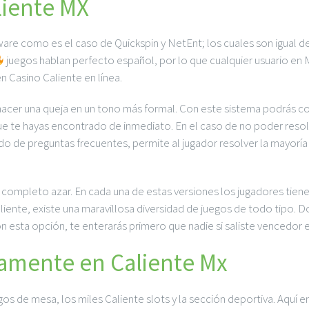
liente MX
re como es el caso de Quickspin y NetEnt; los cuales son igual d
juegos hablan perfecto español, por lo que cualquier usuario en 
n Casino Caliente en línea.
acer una queja en un tono más formal. Con este sistema podrás co
ue te hayas encontrado de inmediato. En el caso de no poder resolv
artado de preguntas frecuentes, permite al jugador resolver la mayo
de completo azar. En cada una de estas versiones los jugadores tien
liente, existe una maravillosa diversidad de juegos de todo tipo. D
n esta opción, te enterarás primero que nadie si saliste vencedor e
osamente en Caliente Mx
os de mesa, los miles Caliente slots y la sección deportiva. Aquí e