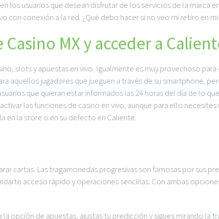
n los usuarios que desean disfrutar de los servicios de la marca e
vo con conexión a la red. ¿Qué debo hacer si no veo mi retiro en m
 Casino MX y acceder a Calient
sino, slots y apuestas en vivo. Igualmente es muy provechoso para 
ara aquellos jugadores que jueguen a través de su smartphone, per
uarios que quieran estar informados las 24 horas del día de lo qu
ctivar las funciones de casino en vivo, aunque para ello necesites 
 en la store o en su defecto en Caliente.
mparar cartas. Las tragamonedas progresivas son famosas por sus p
indarte acceso rápido y operaciones sencillas. Con ambas opciones
 a la opción de apuestas, ajustas tu predicción y sigues mirando la t