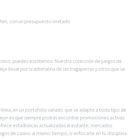
sten, con un presupuesto limitado.
écnico, puedes escribirnos. Nuestra colección de juegos de
ja llevar por la adrenalina de las tragaperras y otros que se
ínea, en un portafolio variado que se adapte a todo tipo de
o mejor es que siempre podrás encontrar promociones activas
ofrece estadísticas actualizadas al instante, mercados
uegos de casino al mismo tiempo, o enfocarte en tu disciplina