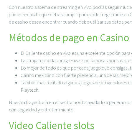
Con nuestro sistema de streaming en vivo podrás seguir muchos
primer requisito que debes cumplir para poder registrarte en Ca
de casino desea encontrar cuando debe utilizar sus datos per
Métodos de pago en Casino 
El Caliente casino en vivo es una excelente opción para e
Las tragamonedas progresivas son famosas por sus pre
Lo mejor de todo es que por cada juego que consigas, t
Casino mexicano con fuerte presencia, una de las mejore
También han recibido algunos juegos de proveedores de 
Playtech.
Nuestra trayectoria en el sector nos ha ayudado a generar con
con seguridad y entretenimiento.
Video Caliente slots