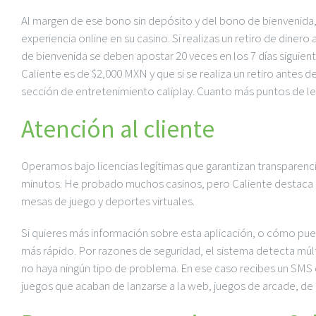
Al margen de ese bono sin depósito y del bono de bienvenida
experiencia online en su casino. Si realizas un retiro de din
de bienvenida se deben apostar 20 veces en los 7 días siguien
Caliente es de $2,000 MXN y que si se realiza un retiro antes 
sección de entretenimiento caliplay. Cuanto más puntos de le
Atención al cliente
Operamos bajo licencias legítimas que garantizan transparencia
minutos. He probado muchos casinos, pero Caliente destaca po
mesas de juego y deportes virtuales.
Si quieres más información sobre esta aplicación, o cómo pu
más rápido. Por razones de seguridad, el sistema detecta mú
no haya ningún tipo de problema. En ese caso recibes un SMS d
juegos que acaban de lanzarse a la web, juegos de arcade, de 