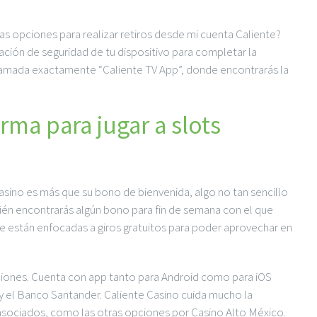
las opciones para realizar retiros desde mi cuenta Caliente?
ción de seguridad de tu dispositivo para completar la
 llamada exactamente “Caliente TV App”, donde encontrarás la
rma para jugar a slots
asino es más que su bono de bienvenida, algo no tan sencillo
ién encontrarás algún bono para fin de semana con el que
 están enfocadas a giros gratuitos para poder aprovechar en
laciones. Cuenta con app tanto para Android como para iOS
 y el Banco Santander. Caliente Casino cuida mucho la
asociados, como las otras opciones por Casino Alto México.