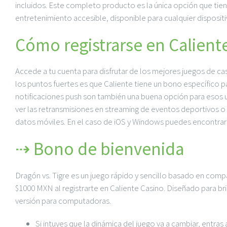
incluidos. Este completo producto es la única opción que tiene
entretenimiento accesible, disponible para cualquier dispositi
Cómo registrarse en Caliente
Accede a tu cuenta para disfrutar de los mejores juegos de ca
los puntos fuertes es que Caliente tiene un bono específico p
notificaciones push son también una buena opción para esos us
ver las retransmisiones en streaming de eventos deportivos o a
datos móviles. En el caso de iOS y Windows puedes encontrarla
⇢ Bono de bienvenida
Dragón vs. Tigre es un juego rápido y sencillo basado en co
$1000 MXN al registrarte en Caliente Casino. Diseñado para br
versión para computadoras.
Si intuyes que la dinámica del juego va a cambiar, entras