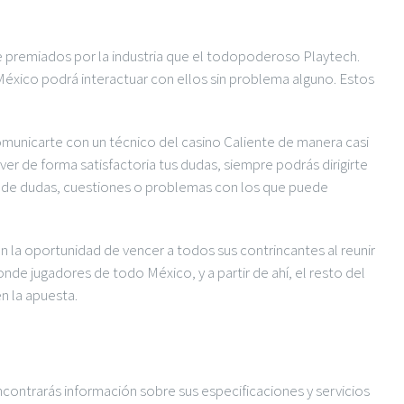
e premiados por la industria que el todopoderoso Playtech.
México podrá interactuar con ellos sin problema alguno. Estos
municarte con un técnico del casino Caliente de manera casi
er de forma satisfactoria tus dudas, siempre podrás dirigirte
ría de dudas, cuestiones o problemas con los que puede
en la oportunidad de vencer a todos sus contrincantes al reunir
onde jugadores de todo México, y a partir de ahí, el resto del
n la apuesta.
ncontrarás información sobre sus especificaciones y servicios