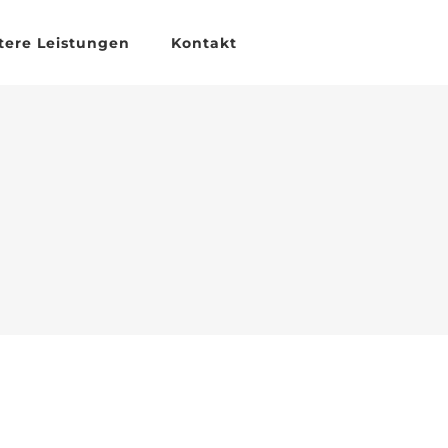
tere Leistungen
Kontakt