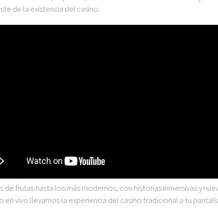
e de la existencia del casino.
 de frutas hasta los más modernos, con historias inmersivas y nue
 en vivo llevamos la experiencia del casino tradicional a tu pantall