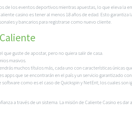
 de los eventos deportivos mientras apuestas, lo que eleva la emo
liente casino es tener al menos 18 años de edad. Esto garantiza la 
sonales y bancarios para registrarse como nuevo cliente.
Caliente
l que guste de apostar, pero no quiera salir de casa.
mios masivos.
endrás muchos títulos más, cada uno con características únicas qu
s apps que se encontrarán en el país y un servicio garantizado co
software como es el caso de Quickspin y NetEnt; los cuales son i
fianza a través de un sistema. La misión de Caliente Casino es dar 