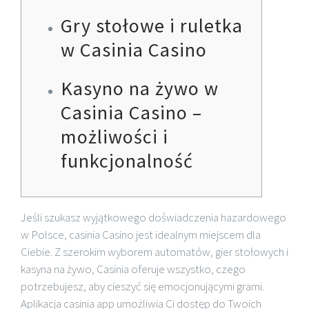
Gry stołowe i ruletka
w Casinia Casino
Kasyno na żywo w
Casinia Casino –
możliwości i
funkcjonalność
Jeśli szukasz wyjątkowego doświadczenia hazardowego
w Polsce, casinia Casino jest idealnym miejscem dla
Ciebie. Z szerokim wyborem automatów, gier stołowych i
kasyna na żywo, Casinia oferuje wszystko, czego
potrzebujesz, aby cieszyć się emocjonującymi grami.
Aplikacja casinia app umożliwia Ci dostęp do Twoich