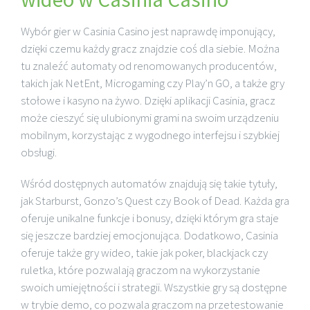
Wybór gier w Casinia Casino jest naprawdę imponujący,
dzięki czemu każdy gracz znajdzie coś dla siebie. Można
tu znaleźć automaty od renomowanych producentów,
takich jak NetEnt, Microgaming czy Play’n GO, a także gry
stołowe i kasyno na żywo. Dzięki aplikacji Casinia, gracz
może cieszyć się ulubionymi grami na swoim urządzeniu
mobilnym, korzystając z wygodnego interfejsu i szybkiej
obsługi.
Wśród dostępnych automatów znajdują się takie tytuły,
jak Starburst, Gonzo’s Quest czy Book of Dead. Każda gra
oferuje unikalne funkcje i bonusy, dzięki którym gra staje
się jeszcze bardziej emocjonująca. Dodatkowo, Casinia
oferuje także gry wideo, takie jak poker, blackjack czy
ruletka, które pozwalają graczom na wykorzystanie
swoich umiejętności i strategii. Wszystkie gry są dostępne
w trybie demo, co pozwala graczom na przetestowanie