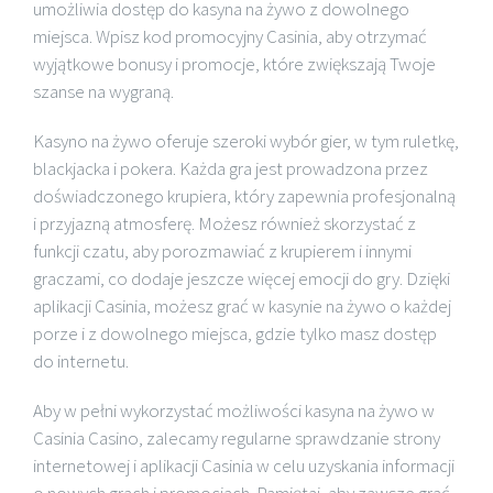
umożliwia dostęp do kasyna na żywo z dowolnego
miejsca. Wpisz kod promocyjny Casinia, aby otrzymać
wyjątkowe bonusy i promocje, które zwiększają Twoje
szanse na wygraną.
Kasyno na żywo oferuje szeroki wybór gier, w tym ruletkę,
blackjacka i pokera. Każda gra jest prowadzona przez
doświadczonego krupiera, który zapewnia profesjonalną
i przyjazną atmosferę. Możesz również skorzystać z
funkcji czatu, aby porozmawiać z krupierem i innymi
graczami, co dodaje jeszcze więcej emocji do gry. Dzięki
aplikacji Casinia, możesz grać w kasynie na żywo o każdej
porze i z dowolnego miejsca, gdzie tylko masz dostęp
do internetu.
Aby w pełni wykorzystać możliwości kasyna na żywo w
Casinia Casino, zalecamy regularne sprawdzanie strony
internetowej i aplikacji Casinia w celu uzyskania informacji