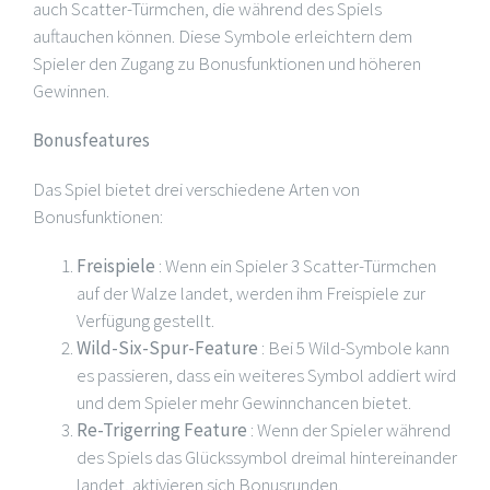
auch Scatter-Türmchen, die während des Spiels
auftauchen können. Diese Symbole erleichtern dem
Spieler den Zugang zu Bonusfunktionen und höheren
Gewinnen.
Bonusfeatures
Das Spiel bietet drei verschiedene Arten von
Bonusfunktionen:
Freispiele
: Wenn ein Spieler 3 Scatter-Türmchen
auf der Walze landet, werden ihm Freispiele zur
Verfügung gestellt.
Wild-Six-Spur-Feature
: Bei 5 Wild-Symbole kann
es passieren, dass ein weiteres Symbol addiert wird
und dem Spieler mehr Gewinnchancen bietet.
Re-Trigerring Feature
: Wenn der Spieler während
des Spiels das Glückssymbol dreimal hintereinander
landet, aktivieren sich Bonusrunden.