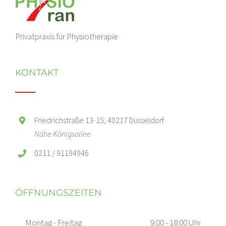
Privatpraxis für Physiotherapie
KONTAKT
Friedrichstraße 13-15, 40217 Düsseldorf
Nähe Königsallee
0211 / 91194946
ÖFFNUNGSZEITEN
Montag - Freitag
9:00 - 18:00 Uhr