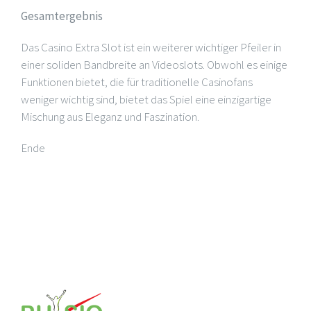
Gesamtergebnis
Das Casino Extra Slot ist ein weiterer wichtiger Pfeiler in
einer soliden Bandbreite an Videoslots. Obwohl es einige
Funktionen bietet, die für traditionelle Casinofans
weniger wichtig sind, bietet das Spiel eine einzigartige
Mischung aus Eleganz und Faszination.
Ende