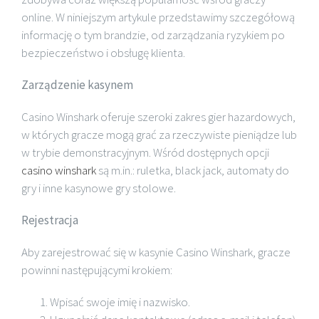
online. W niniejszym artykule przedstawimy szczegółową
informację o tym brandzie, od zarządzania ryzykiem po
bezpieczeństwo i obsługę klienta.
Zarządzenie kasynem
Casino Winshark oferuje szeroki zakres gier hazardowych,
w których gracze mogą grać za rzeczywiste pieniądze lub
w trybie demonstracyjnym. Wśród dostępnych opcji
casino winshark
są m.in.: ruletka, black jack, automaty do
gry i inne kasynowe gry stolowe.
Rejestracja
Aby zarejestrować się w kasynie Casino Winshark, gracze
powinni następującymi krokiem:
Wpisać swoje imię i nazwisko.