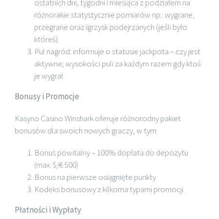
ostatnich dni, tygodni i miesiąca z podziałem na
różnorakie statystycznie pomiarów np.: wygrane,
przegrane oraz igrzysk podejrzanych (jeśli było
któreś).
Pul nagród: informuje o statusie jackpota – czy jest
aktywne; wysokości puli za każdym razem gdy ktoś
je wygrał.
Bonusy i Promocje
Kasyno Casino Winshark oferuje różnorodny pakiet
bonusów dla swoich nowych graczy, w tym:
Bonus powitalny – 100% dopłata do depozytu
(max. $/€ 500)
Bonus na pierwsze osiągnięte punkty
Kodeks bonusowy z kilkoma typami promocji.
Płatności i Wypłaty