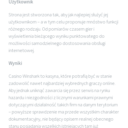
Użytkownik
Strona jest stworzona tak, aby jak najlepiej służyć jej
użytkownikom – a w tym celu proponuje mnóstwo funkcji
różnego rodzaju. Od pomiarów czasem gier i
wyświetlenia bieżącego wyniku punktowatego do
możliwości samodzielnego dostosowania obsługi
internetowej.
Wyniki
Casino Winshark to kasyna, które potrafią być w stanie
zadowolić nawet najbardziej wybrednych graczy online.
Aby jednak uniknąć zawarcia się przez serwis na rynku
hazardu i niezgodności z licznymi warunkami prawnymi
dotyczącymi działalność takich firm na danym terytorium
– powyższe sprawdzenie ma przede wszystkim charakter
dokumentacyjny, nie będący opisem realnej obecnego
stanu posiadania wszelkich istniejących tam już