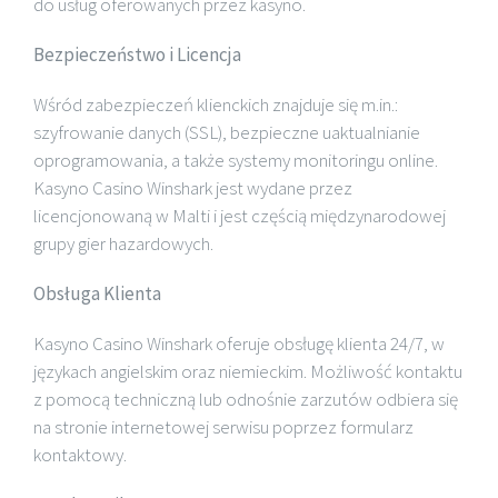
do usług oferowanych przez kasyno.
Bezpieczeństwo i Licencja
Wśród zabezpieczeń klienckich znajduje się m.in.:
szyfrowanie danych (SSL), bezpieczne uaktualnianie
oprogramowania, a także systemy monitoringu online.
Kasyno Casino Winshark jest wydane przez
licencjonowaną w Malti i jest częścią międzynarodowej
grupy gier hazardowych.
Obsługa Klienta
Kasyno Casino Winshark oferuje obsługę klienta 24/7, w
językach angielskim oraz niemieckim. Możliwość kontaktu
z pomocą techniczną lub odnośnie zarzutów odbiera się
na stronie internetowej serwisu poprzez formularz
kontaktowy.