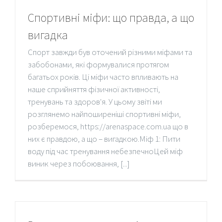
Спортивні міфи: що правда, а що
вигадка
Спорт завжди був оточений різними міфами та
забобонами, які формувалися протягом
багатьох років. Ці міфи часто впливають на
наше сприйняття фізичної активності,
тренувань та здоров'я. У цьому звіті ми
розглянемо найпоширеніші спортивні міфи,
розберемося, https://arenaspace.com.ua що в
них є правдою, а що – вигадкою.Міф 1: Пити
воду під час тренування небезпечноЦей міф
виник через побоювання, [...]