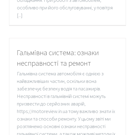
обладнання. При роботі з автомобілем,
особливо при його обслуговуванні, у повітря
[...]
Гальмівна система: ознаки
несправності та ремонт
Гальмівна система автомобіля є однією з
найважливіших частин, оскільки вона
забезпечує безпеку водія та пасажирів.
Несправності в гальмівній системі можуть
призвести до серйозних аварій,
https://motoreview.in.ua тому важливо знати їх
ознаки та способи ремонту. У цьому звіті ми
розглянемо основні ознаки несправності
гальмівної системи, а також можливі методи їх