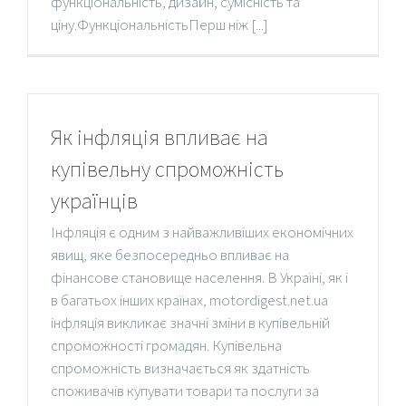
функціональність, дизайн, сумісність та
ціну.ФункціональністьПерш ніж [...]
Як інфляція впливає на
купівельну спроможність
українців
Інфляція є одним з найважливіших економічних
явищ, яке безпосередньо впливає на
фінансове становище населення. В Україні, як і
в багатьох інших країнах, motordigest.net.ua
інфляція викликає значні зміни в купівельній
спроможності громадян. Купівельна
спроможність визначається як здатність
споживачів купувати товари та послуги за