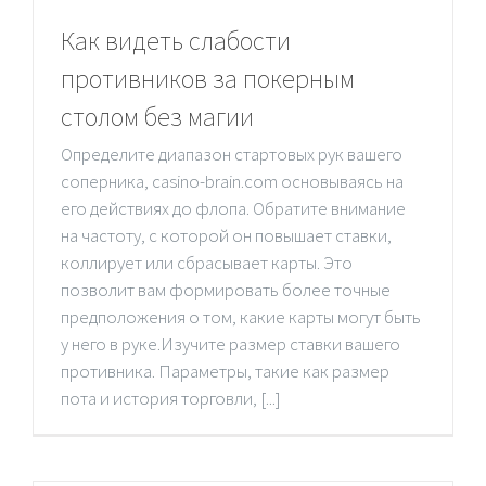
Как видеть слабости
противников за покерным
столом без магии
Определите диапазон стартовых рук вашего
соперника, casino-brain.com основываясь на
его действиях до флопа. Обратите внимание
на частоту, с которой он повышает ставки,
коллирует или сбрасывает карты. Это
позволит вам формировать более точные
предположения о том, какие карты могут быть
у него в руке.Изучите размер ставки вашего
противника. Параметры, такие как размер
пота и история торговли, [...]