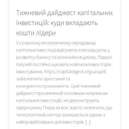
Тижневий дайджест капітальних
інвестицій: куди вкладають
кошти лідери
У сучасному економічному середовищі
капітальні інвестиції відіграють ключову роль у
розвитку бізнесу та економіки в цілому. Лідери
галузей постійно шукають нові можливості для
інвестування, https://capitaldigest.org.ua щоб
забезпечити зростання та
конкурентоспроможність. Цей тижневий
дайджест присвячений основним напрямкам
капітальних інвестицій, які демонструють
лідери ринку.Перш за все, варто зазначити, що
технологічний сектор залишається одним з
найпривабливіших для інвесторів. [...]