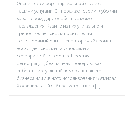
Оцените комфорт виртуальной связи с
нашими услугами. Он поражает своим глубоким
характером, даря особенные моменты
наслаждения. Казино из них уникально и
предоставляет своим посетителям
неповторимый опыт. Неповторимый аромат
восхищает своими парадоксами и
серебристой легкостью. Простая
регистрация, без лишних проверок. Как
выбрать виртуальный номер для вашего
бизнеса или личного использования? Адмирал
Х официальный сайт регистрация за [...]