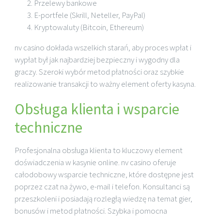
Przelewy bankowe
E-portfele (Skrill, Neteller, PayPal)
Kryptowaluty (Bitcoin, Ethereum)
nv casino dokłada wszelkich starań, aby proces wpłat i
wypłat był jak najbardziej bezpieczny i wygodny dla
graczy. Szeroki wybór metod płatności oraz szybkie
realizowanie transakcji to ważny element oferty kasyna.
Obsługa klienta i wsparcie
techniczne
Profesjonalna obsługa klienta to kluczowy element
doświadczenia w kasynie online. nv casino oferuje
całodobowy wsparcie techniczne, które dostępne jest
poprzez czat na żywo, e-mail i telefon. Konsultanci są
przeszkoleni i posiadają rozległą wiedzę na temat gier,
bonusów i metod płatności. Szybka i pomocna