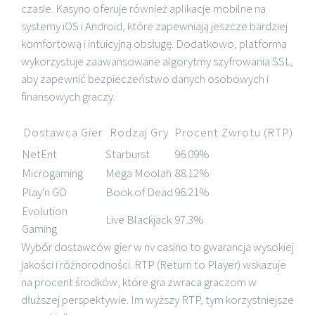
czasie. Kasyno oferuje również aplikacje mobilne na
systemy iOS i Android, które zapewniają jeszcze bardziej
komfortową i intuicyjną obsługę. Dodatkowo, platforma
wykorzystuje zaawansowane algorytmy szyfrowania SSL,
aby zapewnić bezpieczeństwo danych osobowych i
finansowych graczy.
Dostawca Gier
Rodzaj Gry
Procent Zwrotu (RTP)
NetEnt
Starburst
96.09%
Microgaming
Mega Moolah
88.12%
Play'n GO
Book of Dead
96.21%
Evolution
Live Blackjack
97.3%
Gaming
Wybór dostawców gier w nv casino to gwarancja wysokiej
jakości i różnorodności. RTP (Return to Player) wskazuje
na procent środków, które gra zwraca graczom w
dłuższej perspektywie. Im wyższy RTP, tym korzystniejsze