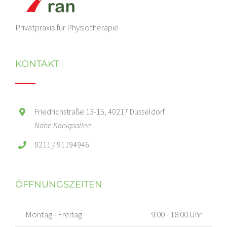
Privatpraxis für Physiotherapie
KONTAKT
Friedrichstraße 13-15, 40217 Düsseldorf
Nähe Königsallee
0211 / 91194946
ÖFFNUNGSZEITEN
Montag - Freitag
9:00 - 18:00 Uhr