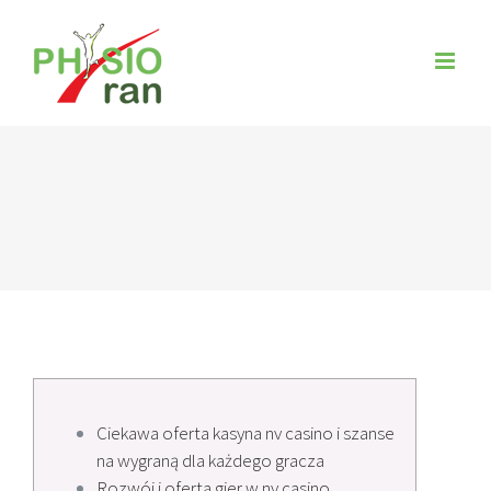
Zum
Inhalt
springen
Ciekawa oferta kasyna nv casino i szanse
na wygraną dla każdego gracza
Rozwój i oferta gier w nv casino