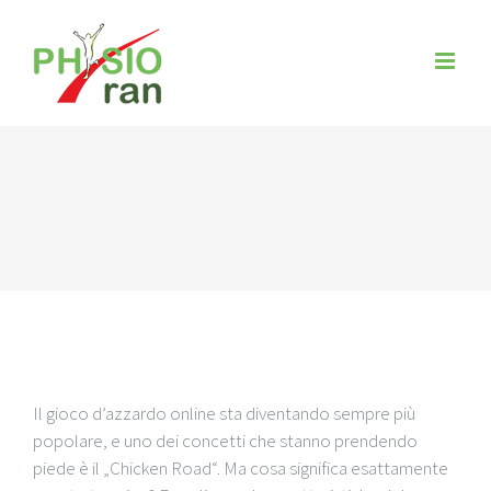
Zum
Inhalt
springen
Il gioco d’azzardo online sta diventando sempre più
popolare, e uno dei concetti che stanno prendendo
piede è il „Chicken Road“. Ma cosa significa esattamente