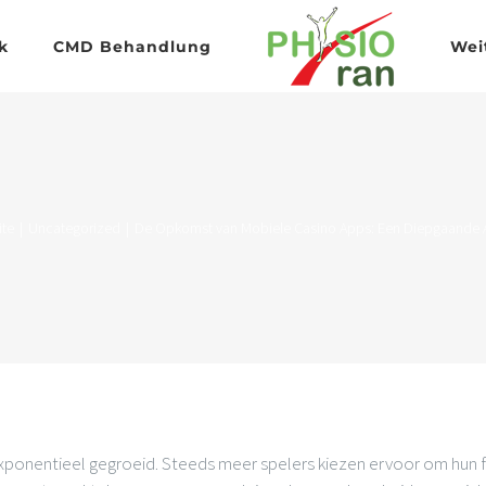
k
CMD Behandlung
Wei
ite
|
Uncategorized
|
De Opkomst van Mobiele Casino Apps: Een Diepgaande 
 exponentieel gegroeid. Steeds meer spelers kiezen ervoor om hun 