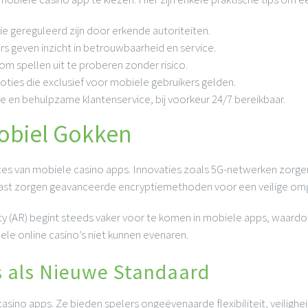
ie gereguleerd zijn door erkende autoriteiten.
rs geven inzicht in betrouwbaarheid en service.
 spellen uit te proberen zonder risico.
ies die exclusief voor mobiele gebruikers gelden.
e en behulpzame klantenservice, bij voorkeur 24/7 bereikbaar.
Mobiel Gokken
ces van mobiele casino apps. Innovaties zoals 5G-netwerken zorgen 
naast zorgen geavanceerde encryptiemethoden voor een veilige om
lity (AR) begint steeds vaker voor te komen in mobiele apps, waardo
le online casino’s niet kunnen evenaren.
s als Nieuwe Standaard
sino apps. Ze bieden spelers ongeëvenaarde flexibiliteit, veiligh