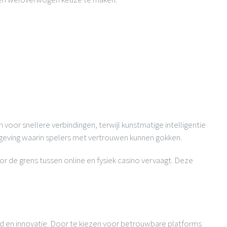
voor snellere verbindingen, terwijl kunstmatige intelligentie
geving waarin spelers met vertrouwen kunnen gokken.
or de grens tussen online en fysiek casino vervaagt. Deze
eid en innovatie. Door te kiezen voor betrouwbare platforms