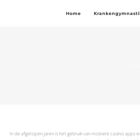
Zum
Inhalt
Home
Krankengymnasti
springen
Startse
In de afgelopen jaren is het gebruik van mobiele casino apps