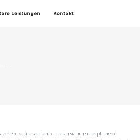
tere Leistungen
Kontakt
Analyse
favoriete casinospellen te spelen via hun smartphone of