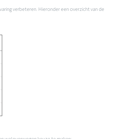
rvaring verbeteren. Hieronder een overzicht van de
m een weloverwogen keuze te maken: