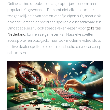
Online casino’s hebben de afgelopen jaren enorm aan
populariteit gewonnen. Dit komt niet alleen door de
toegankelijkheid van spelen vanaf je eigen huis, maar ook
door de verscheidenheid aan spellen die beschikbaar zijn.
Omdat spelers nu ook steeds vaker kiezen voor
goksites
Nederland
, kunnen ze genieten van klassieke spellen
zoals poker en blackjack, maar ook moderne video slots
en live dealer spellen die een realistische casino-ervaring
nabootsen.