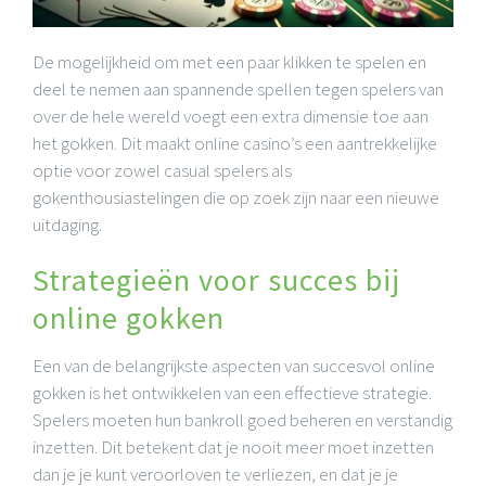
De mogelijkheid om met een paar klikken te spelen en
deel te nemen aan spannende spellen tegen spelers van
over de hele wereld voegt een extra dimensie toe aan
het gokken. Dit maakt online casino’s een aantrekkelijke
optie voor zowel casual spelers als
gokenthousiastelingen die op zoek zijn naar een nieuwe
uitdaging.
Strategieën voor succes bij
online gokken
Een van de belangrijkste aspecten van succesvol online
gokken is het ontwikkelen van een effectieve strategie.
Spelers moeten hun bankroll goed beheren en verstandig
inzetten. Dit betekent dat je nooit meer moet inzetten
dan je je kunt veroorloven te verliezen, en dat je je