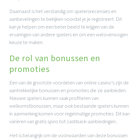
Daarnaast is het verstandig om spelersrecensies en
aanbevelingen te bekijken voordat je je registreert. Dit
kan je helpen om een beter beeld te krijgen van de
ervaringen van andere spelers en om een weloverwogen
keuze te maken.
De rol van bonussen en
promoties
Een van de grootste voordelen van online casino’s zijn de
aantrekkelijke bonussen en promoties die ze aanbieden.
Nieuwe spelers kunnen vaak profiteren van
welkomstbonussen, maar ook bestaande spelers kunnen
in aanmerking komen voor regelmatige promoties. Dit kan
variëren van gratis spins tot cashback-aanbiedingen.
Het is belangrijk om de voorwaarden van deze bonussen