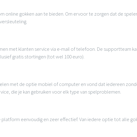
m online gokken aan te bieden. Om ervoor te zorgen dat de spelers
versleuteling.
men met klanten service via e-mail of telefoon. De supportteam ka
ief gratis stortingen (tot wel 100 euro).
elen met de optie mobiel of computer en vond dat iedereen zonde
ice, die je kan gebruiken voor elk type van spelproblemen.
latform eenvoudig en zeer effectief. Van iedere optie tot alle gok