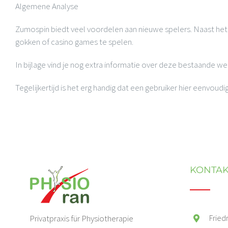
Algemene Analyse
Zumospin biedt veel voordelen aan nieuwe spelers. Naast het 
gokken of casino games te spelen.
In bijlage vind je nog extra informatie over deze bestaande we
Tegelijkertijd is het erg handig dat een gebruiker hier eenvoudi
KONTAK
Privatpraxis für Physiotherapie
Fried