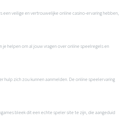
 een veilige en vertrouwelijke online casino-ervaring hebben,
n je helpen om al jouw vragen over online speelregels en
r hulp zich zou kunnen aanmelden. De online speelervaring
games bleek dit een echte speler site te zijn, die aangeduid