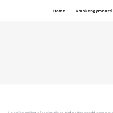
Zum
Inhalt
Home
Krankengymnasti
springen
Als online gokker of speler zijn er veel opties beschikbaar om