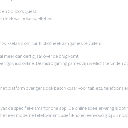
t en Gonzo’s Quest.
en leek van pokerspelletjes.
twikkelaars om hun bibliotheek aan games te vullen:
l meer dan dertig jaar over de brug komt.
en gokhuis online. De microgaming games zijn wellicht te vinden op 
 het platform overigens ook beschikbaar voor tablets, telefoons e
an de specifieke smartphone app. De online speelervaring is optim
met een moderne telefoon (inclusief iPhone) eenvoudig bij Zumospi