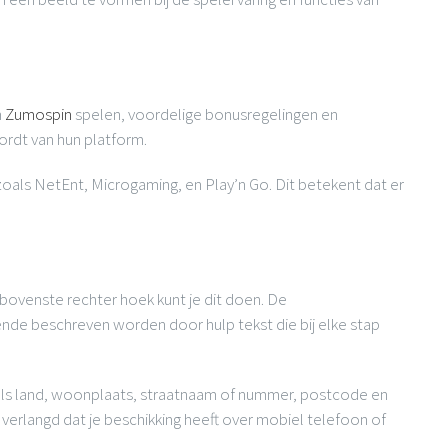
n
Zumospin
spelen, voordelige bonusregelingen en
rdt van hun platform.
oals NetEnt, Microgaming, en Play’n Go. Dit betekent dat er
 bovenste rechter hoek kunt je dit doen. De
nde beschreven worden door hulp tekst die bij elke stap
oals land, woonplaats, straatnaam of nummer, postcode en
 verlangd dat je beschikking heeft over mobiel telefoon of