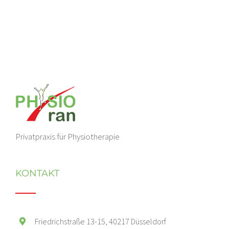
Privatpraxis für Physiotherapie
KONTAKT
Friedrichstraße 13-15, 40217 Düsseldorf