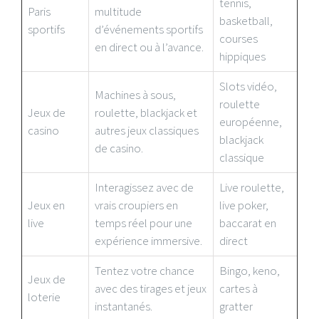
tennis,
Paris
multitude
basketball,
sportifs
d’événements sportifs
courses
en direct ou à l’avance.
hippiques
Slots vidéo,
Machines à sous,
roulette
Jeux de
roulette, blackjack et
européenne,
casino
autres jeux classiques
blackjack
de casino.
classique
Interagissez avec de
Live roulette,
Jeux en
vrais croupiers en
live poker,
live
temps réel pour une
baccarat en
expérience immersive.
direct
Tentez votre chance
Bingo, keno,
Jeux de
avec des tirages et jeux
cartes à
loterie
instantanés.
gratter