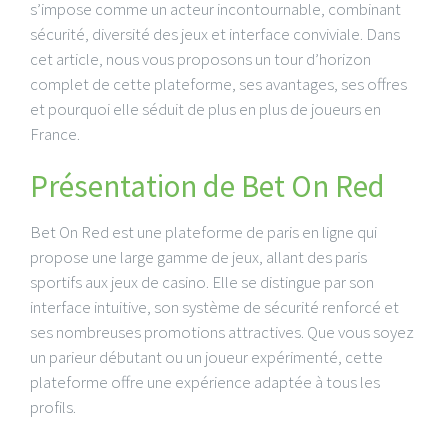
s’impose comme un acteur incontournable, combinant
sécurité, diversité des jeux et interface conviviale. Dans
cet article, nous vous proposons un tour d’horizon
complet de cette plateforme, ses avantages, ses offres
et pourquoi elle séduit de plus en plus de joueurs en
France.
Présentation de Bet On Red
Bet On Red est une plateforme de paris en ligne qui
propose une large gamme de jeux, allant des paris
sportifs aux jeux de casino. Elle se distingue par son
interface intuitive, son système de sécurité renforcé et
ses nombreuses promotions attractives. Que vous soyez
un parieur débutant ou un joueur expérimenté, cette
plateforme offre une expérience adaptée à tous les
profils.