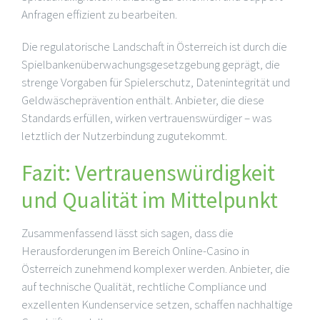
Anfragen effizient zu bearbeiten.
Die regulatorische Landschaft in Österreich ist durch die
Spielbankenüberwachungsgesetzgebung geprägt, die
strenge Vorgaben für Spielerschutz, Datenintegrität und
Geldwäscheprävention enthält. Anbieter, die diese
Standards erfüllen, wirken vertrauenswürdiger – was
letztlich der Nutzerbindung zugutekommt.
Fazit: Vertrauenswürdigkeit
und Qualität im Mittelpunkt
Zusammenfassend lässt sich sagen, dass die
Herausforderungen im Bereich Online-Casino in
Österreich zunehmend komplexer werden. Anbieter, die
auf technische Qualität, rechtliche Compliance und
exzellenten Kundenservice setzen, schaffen nachhaltige