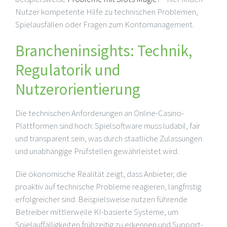
Nutzer kompetente Hilfe zu technischen Problemen,
Spielausfällen oder Fragen zum Kontomanagement.
Brancheninsights: Technik,
Regulatorik und
Nutzerorientierung
Die technischen Anforderungen an Online-Casino-
Plattformen sind hoch: Spielsoftware muss ludabil, fair
und transparent sein, was durch staatliche Zulassungen
und unabhängige Prüfstellen gewährleistet wird.
Die ökonomische Realität zeigt, dass Anbieter, die
proaktiv auf technische Probleme reagieren, langfristig
erfolgreicher sind. Beispielsweise nutzen führende
Betreiber mittlerweile KI-basierte Systeme, um
Spielauffälligkeiten frühzeitig zu erkennen und Support-