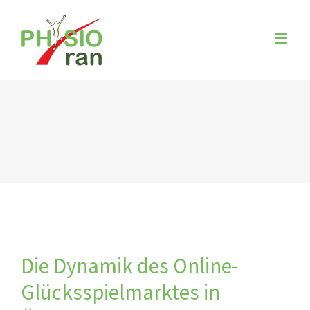
Zum
Inhalt
springen
Die Dynamik des Online-
Glücksspielmarktes in