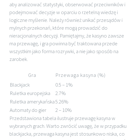
aby analizować statystyki, obserwować przeciwników i
podejmować decyzje w oparciu o rzetelną wiedzę i
logiczne myślenie. Należy również unikać przesądów i
mylnych przekonań, które mogą prowadzić do
nieracjonalnych decyzji. Pamiętajmy, że kasyno zawsze
ma przewagę, i gra powinna być traktowana przede
wszystkim jako forma rozrywki, a nie jako sposób na
zarobek.
Gra
Przewaga kasyna (%)
Blackjack
0.5 – 1%
Ruletka europejska
2.7%
Ruletka amerykańska
5.26%
Automaty do gier
2 – 10%
Przedstawiona tabela ilustruje przewagę kasyna w
wybranych grach. Warto zwrócić uwagę, że w przypadku
blackjacka, przewaga kasyna jest stosunkowo niska, co