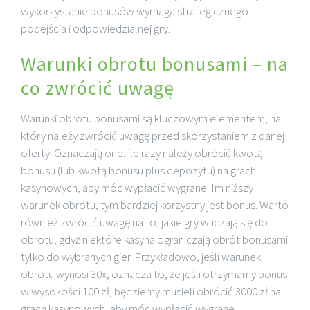
wykorzystanie bonusów wymaga strategicznego
podejścia i odpowiedzialnej gry.
Warunki obrotu bonusami – na
co zwrócić uwagę
Warunki obrotu bonusami są kluczowym elementem, na
który należy zwrócić uwagę przed skorzystaniem z danej
oferty. Oznaczają one, ile razy należy obrócić kwotą
bonusu (lub kwotą bonusu plus depozytu) na grach
kasynowych, aby móc wypłacić wygrane. Im niższy
warunek obrotu, tym bardziej korzystny jest bonus. Warto
również zwrócić uwagę na to, jakie gry wliczają się do
obrotu, gdyż niektóre kasyna ograniczają obrót bonusami
tylko do wybranych gier. Przykładowo, jeśli warunek
obrotu wynosi 30x, oznacza to, że jeśli otrzymamy bonus
w wysokości 100 zł, będziemy musieli obrócić 3000 zł na
grach kasynowych, aby móc wypłacić wygrane.