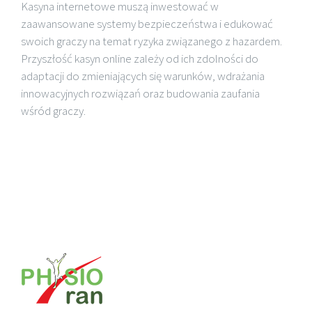
Kasyna internetowe muszą inwestować w
zaawansowane systemy bezpieczeństwa i edukować
swoich graczy na temat ryzyka związanego z hazardem.
Przyszłość kasyn online zależy od ich zdolności do
adaptacji do zmieniających się warunków, wdrażania
innowacyjnych rozwiązań oraz budowania zaufania
wśród graczy.