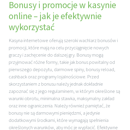
Bonusy i promocje w kasynie
online – jak je efektywnie
wykorzystać
Kasyna internetowe oferują szeroki wachlarz bonusów i
promocji, które mają na celu przyciągnięcie nowych
graczy i zachęcenie do dalszej gry. Bonusy mogą
przyjmować różne formy, takie jak bonus powitalny od
pierwszego depozytu, darmowe spiny, bonusy reload,
cashback oraz programy lojalnościowe. Przed
skorzystaniem z bonusu należy jednak dokładnie
zapoznać się z jego regulaminem, w którym określone są
warunki obrotu, minimalna stawka, maksymalny zakład
oraz inne ograniczenia. Należy również pamiętać, że
bonusy nie są darmowymi pieniędzmi, a jedynie
dodatkowymi środkami, które wymagają spełnienia
określonych warunków, aby móc je wypłacić. Efektywne