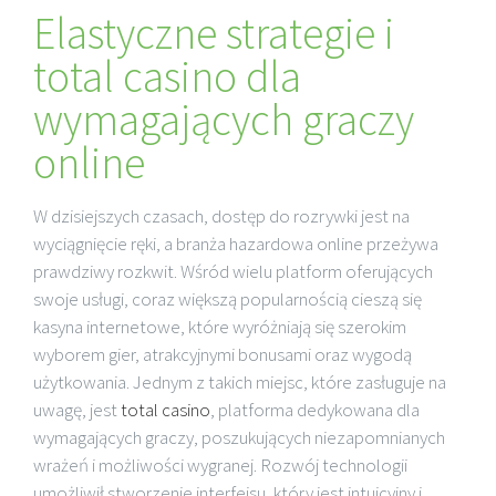
Elastyczne strategie i
total casino dla
wymagających graczy
online
W dzisiejszych czasach, dostęp do rozrywki jest na
wyciągnięcie ręki, a branża hazardowa online przeżywa
prawdziwy rozkwit. Wśród wielu platform oferujących
swoje usługi, coraz większą popularnością cieszą się
kasyna internetowe, które wyróżniają się szerokim
wyborem gier, atrakcyjnymi bonusami oraz wygodą
użytkowania. Jednym z takich miejsc, które zasługuje na
uwagę, jest
total casino
, platforma dedykowana dla
wymagających graczy, poszukujących niezapomnianych
wrażeń i możliwości wygranej. Rozwój technologii
umożliwił stworzenie interfejsu, który jest intuicyjny i