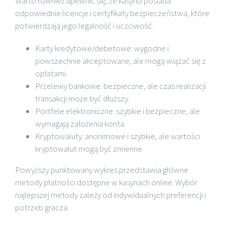
Warto również upewnić się, że kasyno posiada
odpowiednie licencje i certyfikaty bezpieczeństwa, które
potwierdzają jego legalność i uczciwość.
Karty kredytowe/debetowe: wygodne i
powszechnie akceptowane, ale mogą wiązać się z
opłatami.
Przelewy bankowe: bezpieczne, ale czas realizacji
transakcji może być dłuższy.
Portfele elektroniczne: szybkie i bezpieczne, ale
wymagają założenia konta.
Kryptowaluty: anonimowe i szybkie, ale wartości
kryptowalut mogą być zmienne.
Powyższy punktowany wykres przedstawia główne
metody płatności dostępne w kasynach online. Wybór
najlepszej metody zależy od indywidualnych preferencji i
potrzeb gracza.