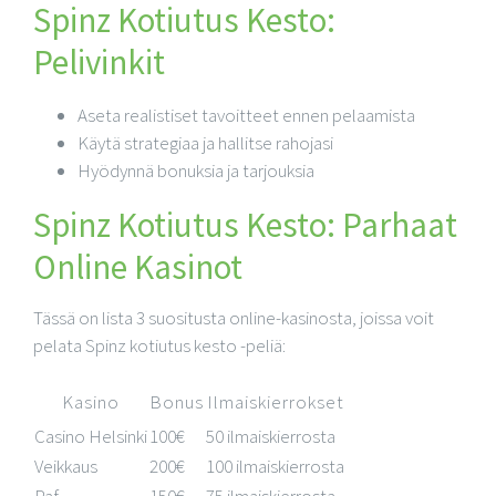
Spinz Kotiutus Kesto:
Pelivinkit
Aseta realistiset tavoitteet ennen pelaamista
Käytä strategiaa ja hallitse rahojasi
Hyödynnä bonuksia ja tarjouksia
Spinz Kotiutus Kesto: Parhaat
Online Kasinot
Tässä on lista 3 suositusta online-kasinosta, joissa voit
pelata Spinz kotiutus kesto -peliä:
Kasino
Bonus
Ilmaiskierrokset
Casino Helsinki
100€
50 ilmaiskierrosta
Veikkaus
200€
100 ilmaiskierrosta