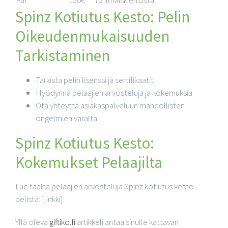
Paf
150€
75 ilmaiskierrosta
Spinz Kotiutus Kesto: Pelin
Oikeudenmukaisuuden
Tarkistaminen
Tarkista pelin lisenssi ja sertifikaatit
Hyödynnä pelaajien arvosteluja ja kokemuksia
Ota yhteyttä asiakaspalveluun mahdollisten
ongelmien varalta
Spinz Kotiutus Kesto:
Kokemukset Pelaajilta
Lue täältä pelaajien arvosteluja Spinz kotiutus kesto -
pelistä: [linkki]
Yllä oleva
giftiko.fi
artikkeli antaa sinulle kattavan