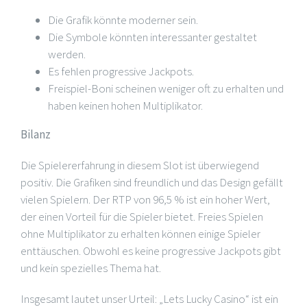
Die Grafik könnte moderner sein.
Die Symbole könnten interessanter gestaltet
werden.
Es fehlen progressive Jackpots.
Freispiel-Boni scheinen weniger oft zu erhalten und
haben keinen hohen Multiplikator.
Bilanz
Die Spielererfahrung in diesem Slot ist überwiegend
positiv. Die Grafiken sind freundlich und das Design gefällt
vielen Spielern. Der RTP von 96,5 % ist ein hoher Wert,
der einen Vorteil für die Spieler bietet. Freies Spielen
ohne Multiplikator zu erhalten können einige Spieler
enttäuschen. Obwohl es keine progressive Jackpots gibt
und kein spezielles Thema hat.
Insgesamt lautet unser Urteil: „Lets Lucky Casino“ ist ein