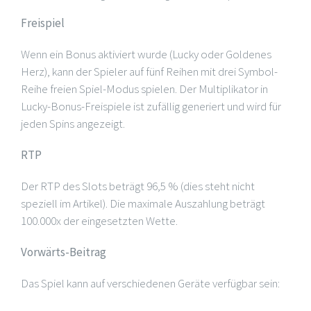
Freispiel
Wenn ein Bonus aktiviert wurde (Lucky oder Goldenes
Herz), kann der Spieler auf fünf Reihen mit drei Symbol-
Reihe freien Spiel-Modus spielen. Der Multiplikator in
Lucky-Bonus-Freispiele ist zufällig generiert und wird für
jeden Spins angezeigt.
RTP
Der RTP des Slots beträgt 96,5 % (dies steht nicht
speziell im Artikel). Die maximale Auszahlung beträgt
100.000x der eingesetzten Wette.
Vorwärts-Beitrag
Das Spiel kann auf verschiedenen Geräte verfügbar sein: