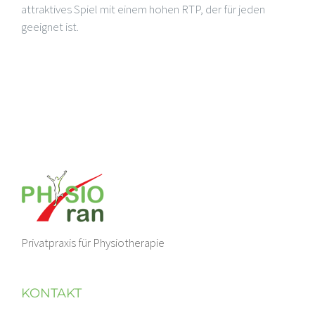
attraktives Spiel mit einem hohen RTP, der für jeden
geeignet ist.
Privatpraxis für Physiotherapie
KONTAKT