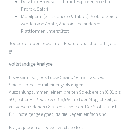
Desktop-Browser: Internet Explorer, Mozilla
Firefox, Safari
Mobilgerät (Smartphone & Tablet): Mobile-Spiele
werden von Apple, Android und anderen
Plattformen unterstützt
Jedes der oben erwähnten Features funktioniert gleich
gut.
Vollständige Analyse
Insgesamt ist „Lets Lucky Casino“ ein attraktives
Spielautomaten mit einer großartigen
Auszahlungsummen, einem breiten Spielbereich (0.01 bis
50), hoher RTP-Rate von 96,5 % und der Möglichkeit, es
auf verschiedenen Geräten zu spielen. Der Slot ist auch
für Einsteiger geeignet, da die Regeln einfach sind.
Es gibt jedoch einige Schwachstellen: