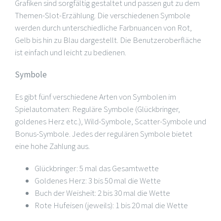
Grafiken sind sorgfältig gestaltet und passen gut zu dem
Themen-Slot-Erzählung. Die verschiedenen Symbole
werden durch unterschiedliche Farbnuancen von Rot,
Gelb bis hin zu Blau dargestellt. Die Benutzeroberfläche
ist einfach und leicht zu bedienen.
Symbole
Es gibt fünf verschiedene Arten von Symbolen im
Spielautomaten: Reguläre Symbole (Glückbringer,
goldenes Herz etc.), Wild-Symbole, Scatter-Symbole und
Bonus-Symbole. Jedes der regulären Symbole bietet
eine hohe Zahlung aus.
Glückbringer: 5 mal das Gesamtwette
Goldenes Herz: 3 bis 50 mal die Wette
Buch der Weisheit: 2 bis 30 mal die Wette
Rote Hufeisen (jeweils): 1 bis 20 mal die Wette