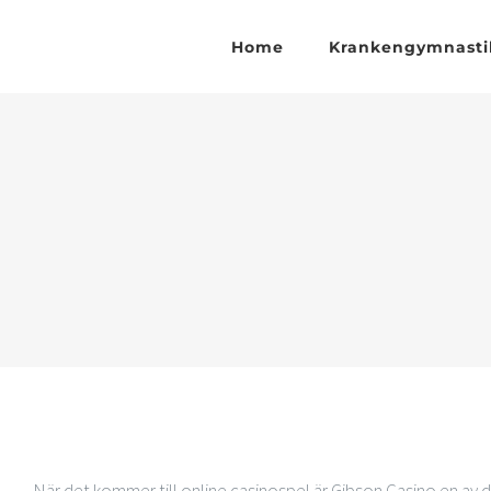
Zum
Inhalt
Home
Krankengymnasti
springen
När det kommer till online casinospel är Gibson Casino en av