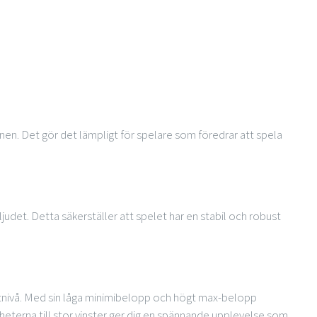
n. Det gör det lämpligt för spelare som föredrar att spela
judet. Detta säkerställer att spelet har en stabil och robust
stnivå. Med sin låga minimibelopp och högt max-belopp
igheterna till stor vinster ger dig en spännande upplevelse som