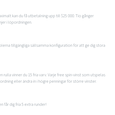
imalt kan du få utbetalning upp till $25 000. Tio gånger
jer i löpordningen.
lerna tillgängliga sällsamma konfiguration för att ge dig stora
lla vinner du 15 fria varv. Varje free spin-vinst som utspelas
rdning eller ändra in i högre penningar för större vinster.
 får dig fria 5 extra runder!