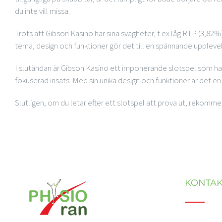
du inte vill missa.
Trots att Gibson Kasino har sina svagheter, t.ex låg RTP (3,82%
tema, design och funktioner gör det till en spännande upplevels
I slutändan är Gibson Kasino ett imponerande slotspel som har
fokuserad insats. Med sin unika design och funktioner är det e
Slutligen, om du letar efter ett slotspel att prova ut, rekommen
KONTAK