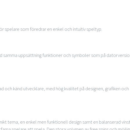
för spelare som föredrar en enkel och intuitiv speltyp.
d samma uppsättning funktioner och symboler som på datorversione
d och känd utvecklare, med hög kvalitet på designen, grafiken och l
nikt tema, en enkel men funktionell design samt en balanserad vin
 erfarna spelare att spela. Den stora volymen av free spins och möjl