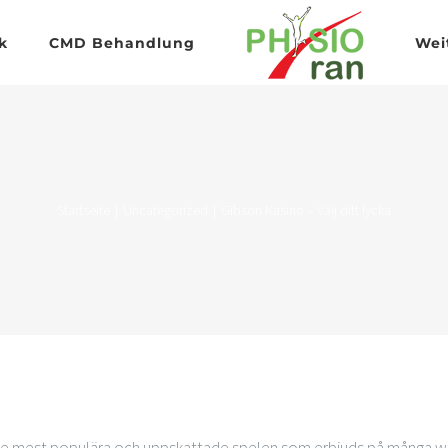
k
CMD Behandlung
Wei
Startseite
|
Uncategorized
|
Gibson Kasino – Välj ditt lycka
 de mest populära och uppskattade spelen som erbjuds på många web