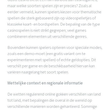
maar welke soorten spelen zijn er precies? Zoals al
eerder vermeld, kunnen spelers kiezen voor thematische
spellen die sterk gebaseerd zijn op videospelletjes of
klassieke kaart- en bordspellen. De bepaling van de type
casinospelen is niet strikt gegrepen; veel games
combineren elementen uit verschillende genres.
Bovendien kunnen spelers opteren voor speciale modes,
zoals een demo-moet (een gratis variant om te
experimenteren met spellen) of echte geldopties. Dit
verschilt per game en de beschikbaarheid hiervan kan
variëren naargelang het soort spelen.
Wettelijke context en regionale informatie
De wetten regulerend online gokken verschillen van land
tot land, met bepalingen die overal in de wereld op
verschillende manieren worden gehanteerd. Sommige