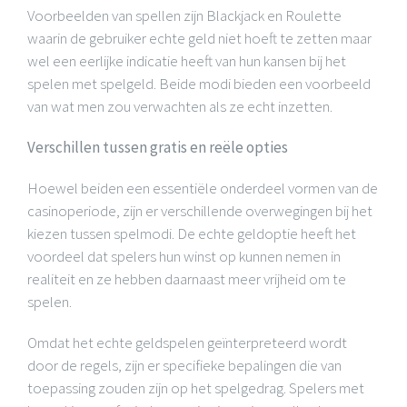
Voorbeelden van spellen zijn Blackjack en Roulette
waarin de gebruiker echte geld niet hoeft te zetten maar
wel een eerlijke indicatie heeft van hun kansen bij het
spelen met spelgeld. Beide modi bieden een voorbeeld
van wat men zou verwachten als ze echt inzetten.
Verschillen tussen gratis en reële opties
Hoewel beiden een essentiële onderdeel vormen van de
casinoperiode, zijn er verschillende overwegingen bij het
kiezen tussen spelmodi. De echte geldoptie heeft het
voordeel dat spelers hun winst op kunnen nemen in
realiteit en ze hebben daarnaast meer vrijheid om te
spelen.
Omdat het echte geldspelen geïnterpreteerd wordt
door de regels, zijn er specifieke bepalingen die van
toepassing zouden zijn op het spelgedrag. Spelers met