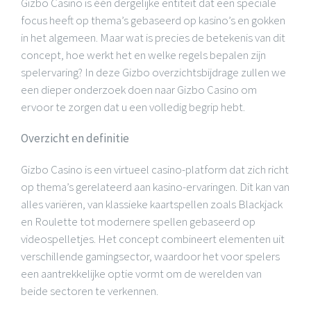
Gizbo Casino is één dergelijke entiteit dat een speciale
focus heeft op thema’s gebaseerd op kasino’s en gokken
in het algemeen. Maar wat is precies de betekenis van dit
concept, hoe werkt het en welke regels bepalen zijn
spelervaring? In deze Gizbo overzichtsbijdrage zullen we
een dieper onderzoek doen naar Gizbo Casino om
ervoor te zorgen dat u een volledig begrip hebt.
Overzicht en definitie
Gizbo Casino is een virtueel casino-platform dat zich richt
op thema’s gerelateerd aan kasino-ervaringen. Dit kan van
alles variëren, van klassieke kaartspellen zoals Blackjack
en Roulette tot modernere spellen gebaseerd op
videospelletjes. Het concept combineert elementen uit
verschillende gamingsector, waardoor het voor spelers
een aantrekkelijke optie vormt om de werelden van
beide sectoren te verkennen.