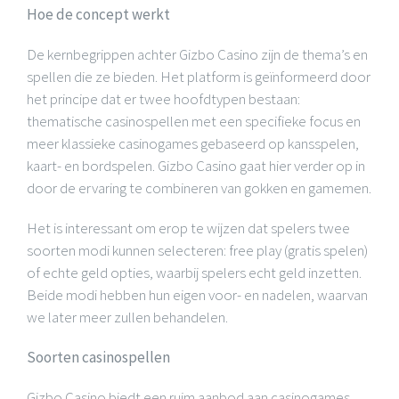
Hoe de concept werkt
De kernbegrippen achter Gizbo Casino zijn de thema’s en
spellen die ze bieden. Het platform is geïnformeerd door
het principe dat er twee hoofdtypen bestaan:
thematische casinospellen met een specifieke focus en
meer klassieke casinogames gebaseerd op kansspelen,
kaart- en bordspelen. Gizbo Casino gaat hier verder op in
door de ervaring te combineren van gokken en gamemen.
Het is interessant om erop te wijzen dat spelers twee
soorten modi kunnen selecteren: free play (gratis spelen)
of echte geld opties, waarbij spelers echt geld inzetten.
Beide modi hebben hun eigen voor- en nadelen, waarvan
we later meer zullen behandelen.
Soorten casinospellen
Gizbo Casino biedt een ruim aanbod aan casinogames,