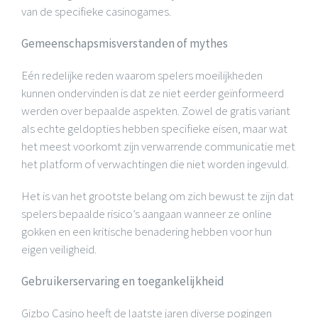
van de specifieke casinogames.
Gemeenschapsmisverstanden of mythes
Eén redelijke reden waarom spelers moeilijkheden
kunnen ondervinden is dat ze niet eerder geïnformeerd
werden over bepaalde aspekten. Zowel de gratis variant
als echte geldopties hebben specifieke eisen, maar wat
het meest voorkomt zijn verwarrende communicatie met
het platform of verwachtingen die niet worden ingevuld.
Het is van het grootste belang om zich bewust te zijn dat
spelers bepaalde risico’s aangaan wanneer ze online
gokken en een kritische benadering hebben voor hun
eigen veiligheid.
Gebruikerservaring en toegankelijkheid
Gizbo Casino heeft de laatste jaren diverse pogingen