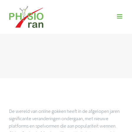
Zum
Inhalt
springen
De wereld van online gokken heeft in de afgelopen jaren
significante veranderingen ondergaan, met nieuwe
platforms en spelvormen die aan populariteit wennen.