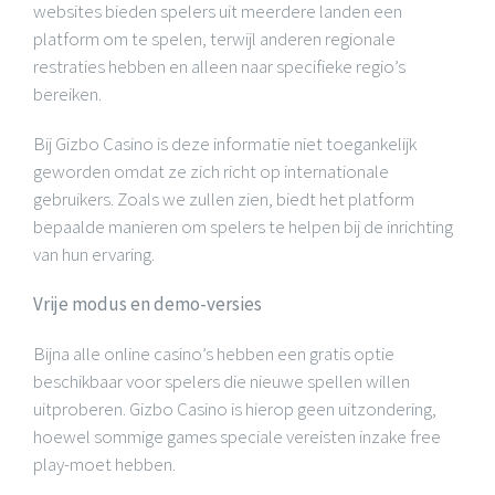
websites bieden spelers uit meerdere landen een
platform om te spelen, terwijl anderen regionale
restraties hebben en alleen naar specifieke regio’s
bereiken.
Bij Gizbo Casino is deze informatie niet toegankelijk
geworden omdat ze zich richt op internationale
gebruikers. Zoals we zullen zien, biedt het platform
bepaalde manieren om spelers te helpen bij de inrichting
van hun ervaring.
Vrije modus en demo-versies
Bijna alle online casino’s hebben een gratis optie
beschikbaar voor spelers die nieuwe spellen willen
uitproberen. Gizbo Casino is hierop geen uitzondering,
hoewel sommige games speciale vereisten inzake free
play-moet hebben.