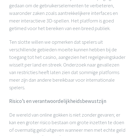
gedaan om de gebruikerselementen te verbeteren,
waaronder zaken zoals aantrekkelijkere interfaces en
meer interactieve 3D-spellen. Het platform is goed
getimed voor het bereiken van een breed publiek.
Ten slotte willen we opmerken dat spelers uit
verschillende gebieden moeite kunnen hebben bij de
toegang tot het casino, aangezien het regelgevingskader
wisselt per land en streek. Onderzoek naar gevallezen
van restricties heeft laten zien dat sommige platforms
meer zijn dan andere bereikbaar voor internationale
spelers.
Risico’s en verantwoordelijkheidsbewustzijn
De wereld van online gokken is niet zonder gevaren; er
kan een groter risico bestaan om grote inzetten te doen
of overmatig geld uitgeven wanneer men met echte geld