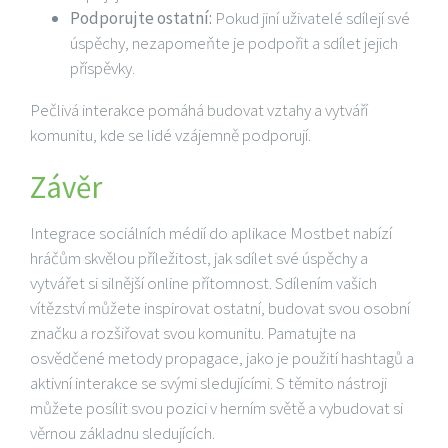
Podporujte ostatní:
Pokud jiní uživatelé sdílejí své
úspěchy, nezapomeňte je podpořit a sdílet jejich
příspěvky.
Pečlivá interakce pomáhá budovat vztahy a vytváří
komunitu, kde se lidé vzájemně podporují.
Závěr
Integrace sociálních médií do aplikace Mostbet nabízí
hráčům skvělou příležitost, jak sdílet své úspěchy a
vytvářet si silnější online přítomnost. Sdílením vašich
vítězství můžete inspirovat ostatní, budovat svou osobní
značku a rozšiřovat svou komunitu. Pamatujte na
osvědčené metody propagace, jako je použití hashtagů a
aktivní interakce se svými sledujícími. S těmito nástroji
můžete posílit svou pozici v herním světě a vybudovat si
věrnou základnu sledujících.