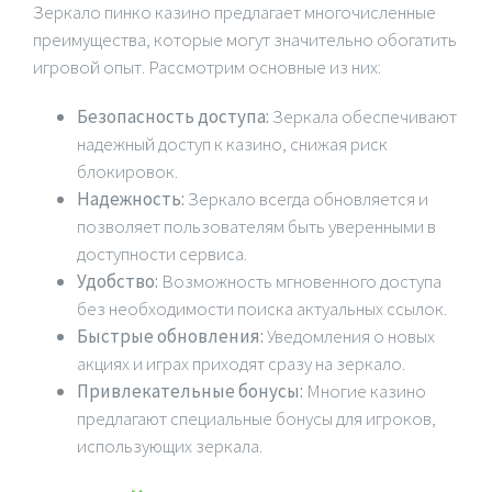
Зеркало пинко казино предлагает многочисленные
преимущества, которые могут значительно обогатить
игровой опыт. Рассмотрим основные из них:
Безопасность доступа:
Зеркала обеспечивают
надежный доступ к казино, снижая риск
блокировок.
Надежность:
Зеркало всегда обновляется и
позволяет пользователям быть уверенными в
доступности сервиса.
Удобство:
Возможность мгновенного доступа
без необходимости поиска актуальных ссылок.
Быстрые обновления:
Уведомления о новых
акциях и играх приходят сразу на зеркало.
Привлекательные бонусы:
Многие казино
предлагают специальные бонусы для игроков,
использующих зеркала.