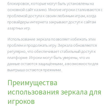
блокировок, которые могут быть установлены на
основной сайт казино. Многие игроки сталкиваются с
проблемой доступа к своим любимым играм, когда
провайдеры интернета закрывают доступ к сайтам
азартных игр.
Использование зеркала позволяет избежать этих
проблем и продолжать игру. Зеркала обновляются
регулярно, что обеспечивает стабильный доступ к
платформе. Игроки могут быть уверены, что их
данные остаются защищёнными, а возможности для
выигрыша остаются прежними.
Преимущества
использования зеркала для
игроков