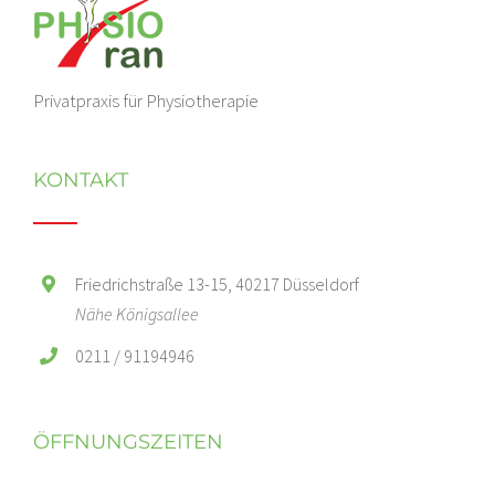
Privatpraxis für Physiotherapie
KONTAKT
Friedrichstraße 13-15, 40217 Düsseldorf
Nähe Königsallee
0211 / 91194946
ÖFFNUNGSZEITEN