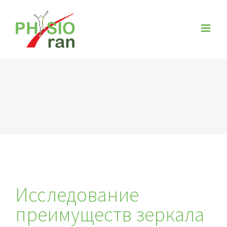
Zum
Inhalt
springen
Исследование
преимуществ зеркала