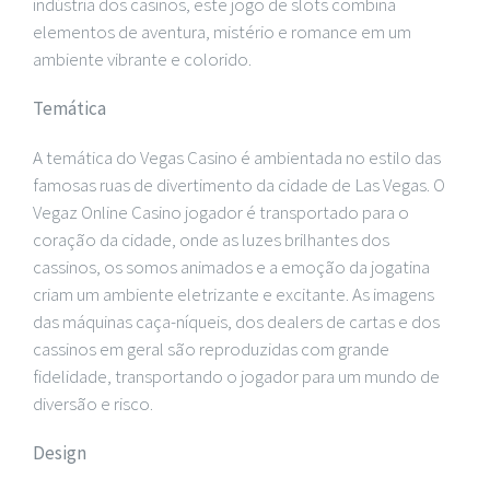
indústria dos casinos, este jogo de slots combina
elementos de aventura, mistério e romance em um
ambiente vibrante e colorido.
Temática
A temática do Vegas Casino é ambientada no estilo das
famosas ruas de divertimento da cidade de Las Vegas. O
Vegaz Online Casino jogador é transportado para o
coração da cidade, onde as luzes brilhantes dos
cassinos, os somos animados e a emoção da jogatina
criam um ambiente eletrizante e excitante. As imagens
das máquinas caça-níqueis, dos dealers de cartas e dos
cassinos em geral são reproduzidas com grande
fidelidade, transportando o jogador para um mundo de
diversão e risco.
Design