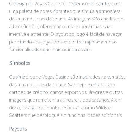
O design do Vegas Casino é moderno e elegante, com
uma paleta de cores vibrantes que simula a atmosfera
das ruas noturnas da cidade. As imagens são criadas em
alta definição, oferecendo uma experiência visual
imersiva e atraente. O layout do jogo é fácil de navegar,
permitindo aos jogadores encontrar rapidamente as
funcionalidades que mais os interessam.
Símbolos
Os símbolos no Vegas Casino são inspirados na temática
das ruas noturnas da cidade. São representados por
cartões de crédito, carros esportivos, árvores e outras
imagens que remetem à atmosfera dos cassinos. Além
disso, há alguns símbolos especiais como Wilds e
Scatters que desbloqueiam funcionalidades adicionais.
Payouts