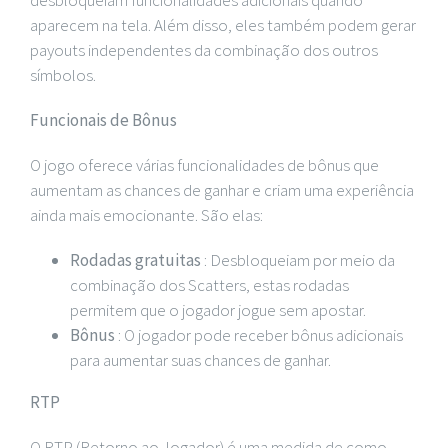
desbloqueiam funcionalidades adicionais quando
aparecem na tela. Além disso, eles também podem gerar
payouts independentes da combinação dos outros
símbolos.
Funcionais de Bônus
O jogo oferece várias funcionalidades de bônus que
aumentam as chances de ganhar e criam uma experiência
ainda mais emocionante. São elas:
Rodadas gratuitas
: Desbloqueiam por meio da
combinação dos Scatters, estas rodadas
permitem que o jogador jogue sem apostar.
Bônus
: O jogador pode receber bônus adicionais
para aumentar suas chances de ganhar.
RTP
O RTP (Retorno ao Jogador) é uma medida de como