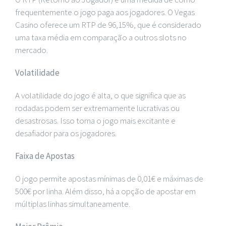
frequentemente o jogo paga aos jogadores. O Vegas
Casino oferece um RTP de 96,15%, que é considerado
uma taxa média em comparação a outros slots no
mercado.
Volatilidade
A volatilidade do jogo é alta, o que significa que as
rodadas podem ser extremamente lucrativas ou
desastrosas. Isso torna o jogo mais excitante e
desafiador para os jogadores.
Faixa de Apostas
O jogo permite apostas mínimas de 0,01€ e máximas de
500€ por linha. Além disso, há a opção de apostar em
múltiplas linhas simultaneamente.