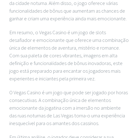
da cidade noturna. Além disso, o jogo oferece várias
funcionalidades de bônus que aumentam as chances de
ganhar e criam uma experiência ainda mais emocionante.
Em resumo, o Vegas Casino é um jogo de slots
desafiador e emocionante que oferece uma combinação
única de elementos de aventura, mistério e romance.
Com sua paleta de cores vibrantes, imagens em alta
definição e funcionalidades de bônus inovadoras, este
jogo está preparado para encantar os jogadores mais
experientes e iniciantes pela primeira vez.
O Vegas Casino é um jogo que pode ser jogado por horas
consecutivas. A combinação única de elementos
emocionante da jogatina com a imersão no ambiente
das ruas noturnas de Las Vegas torna-o uma experiência
inesquecível para os amantes dos cassinos.
Em última análise, o jogador deve considerar a sua