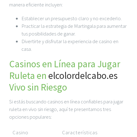
manera eficiente incluyen:
Establecer un presupuesto claro y no excederlo.
Practicar la estrategia de Martingala para aumentar
tus posibilidades de ganar.
Divertirte y disfrutar la experiencia de casino en
casa.
Casinos en Línea para Jugar
Ruleta en
elcolordelcabo.es
Vivo sin Riesgo
Si estás buscando casinos en línea confiables para jugar
ruleta en vivo sin riesgo, aquí te presentamos tres
opciones populares:
Casino
Características