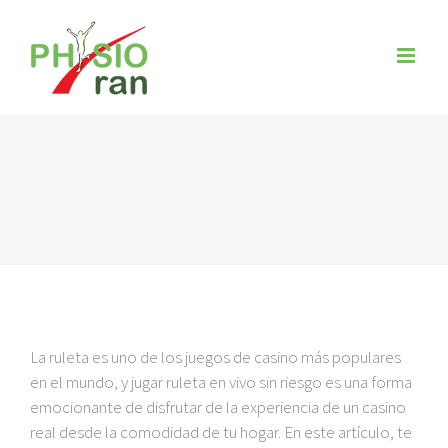
Zum
Inhalt
springen
La ruleta es uno de los juegos de casino más populares
en el mundo, y jugar ruleta en vivo sin riesgo es una forma
emocionante de disfrutar de la experiencia de un casino
real desde la comodidad de tu hogar. En este artículo, te