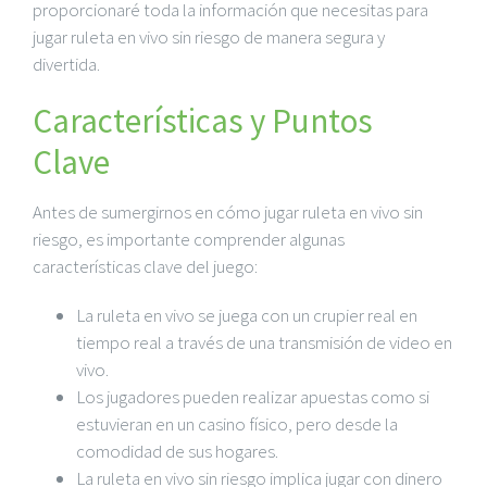
proporcionaré toda la información que necesitas para
jugar ruleta en vivo sin riesgo de manera segura y
divertida.
Características y Puntos
Clave
Antes de sumergirnos en cómo jugar ruleta en vivo sin
riesgo, es importante comprender algunas
características clave del juego:
La ruleta en vivo se juega con un crupier real en
tiempo real a través de una transmisión de video en
vivo.
Los jugadores pueden realizar apuestas como si
estuvieran en un casino físico, pero desde la
comodidad de sus hogares.
La ruleta en vivo sin riesgo implica jugar con dinero