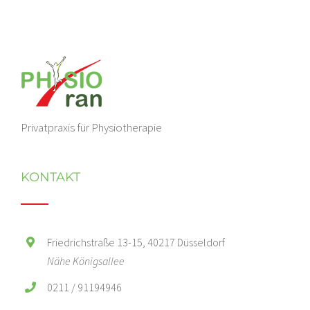
Privatpraxis für Physiotherapie
KONTAKT
Friedrichstraße 13-15, 40217 Düsseldorf
Nähe Königsallee
0211 / 91194946