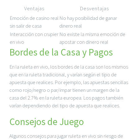
Ventajas
Desventajas
Emoción de casino real
No hay posibilidad de ganar
sin salir de casa
dinero real
Interacción con crupier
No existe la misma emoción de
en vivo
apostar con dinero real
Bordes de la Casa y Pagos
En la ruleta en vivo, los bordes de la casa son los mismos
que en la ruleta tradicional, y varían según el tipo de
apuesta que realices. Por ejemplo, las apuestas sencillas
como rojo/negro o par/impar tienen un margen de la
casa del 2.7% en la ruleta europea. Los pagos también
varían dependiendo del tipo de apuesta que realices.
Consejos de Juego
Algunos consejos para jugar ruleta en vivo sin riesgo de