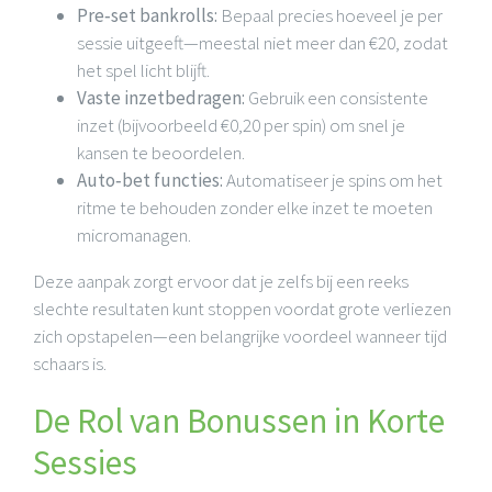
Pre‑set bankrolls:
Bepaal precies hoeveel je per
sessie uitgeeft—meestal niet meer dan €20, zodat
het spel licht blijft.
Vaste inzetbedragen:
Gebruik een consistente
inzet (bijvoorbeeld €0,20 per spin) om snel je
kansen te beoordelen.
Auto‑bet functies:
Automatiseer je spins om het
ritme te behouden zonder elke inzet te moeten
micromanagen.
Deze aanpak zorgt ervoor dat je zelfs bij een reeks
slechte resultaten kunt stoppen voordat grote verliezen
zich opstapelen—een belangrijke voordeel wanneer tijd
schaars is.
De Rol van Bonussen in Korte
Sessies