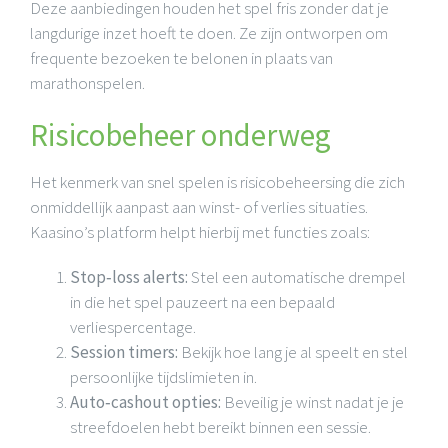
Deze aanbiedingen houden het spel fris zonder dat je
langdurige inzet hoeft te doen. Ze zijn ontworpen om
frequente bezoeken te belonen in plaats van
marathonspelen.
Risicobeheer onderweg
Het kenmerk van snel spelen is risicobeheersing die zich
onmiddellijk aanpast aan winst- of verlies situaties.
Kaasino’s platform helpt hierbij met functies zoals:
Stop‑loss alerts:
Stel een automatische drempel
in die het spel pauzeert na een bepaald
verliespercentage.
Session timers:
Bekijk hoe lang je al speelt en stel
persoonlijke tijdslimieten in.
Auto‑cashout opties:
Beveilig je winst nadat je je
streefdoelen hebt bereikt binnen een sessie.