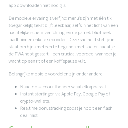
app downloaden niet nodig is.
De mobiele ervaring is verfijnd: menu’s zijn met één tik
toegankelijk; tekst blijft leesbaar, zelfs in het licht van een
nachtelijke schermverlichting; en de gamebibliotheek
laadt binnen enkele seconden. Deze snelheid stelt je in
staat om bijna meteen te beginnen met spelen nadat je
de PWA hebt gestart—een cruciaal voordeel wanneer je
wacht op een rit of een koffiepauze vult.
Belangrijke mobiele voordelen zijn onder andere:
Naadloos accountbeheer vanaf elk apparaat.
Instant stortingen via Apple Pay, Google Pay of
crypto-wallets.
Realtime bonustracking zodat je nooit een flash
deal mist.