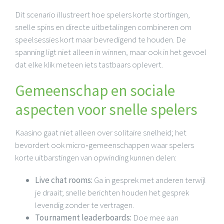
Dit scenario illustreert hoe spelers korte stortingen,
snelle spins en directe uitbetalingen combineren om
speelsessies kort maar bevredigend te houden. De
spanning ligt niet alleen in winnen, maar ook in het gevoel
dat elke klik meteen iets tastbaars oplevert.
Gemeenschap en sociale
aspecten voor snelle spelers
Kaasino gaat niet alleen over solitaire snelheid; het
bevordert ook micro‑gemeenschappen waar spelers
korte uitbarstingen van opwinding kunnen delen:
Live chat rooms:
Ga in gesprek met anderen terwijl
je draait; snelle berichten houden het gesprek
levendig zonder te vertragen.
Tournament leaderboards:
Doe mee aan