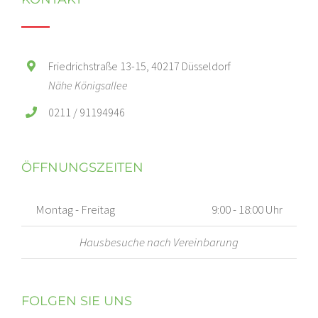
Friedrichstraße 13-15, 40217 Düsseldorf
Nähe Königsallee
0211 / 91194946
ÖFFNUNGSZEITEN
Montag - Freitag
9:00 - 18:00 Uhr
Hausbesuche nach Vereinbarung
FOLGEN SIE UNS