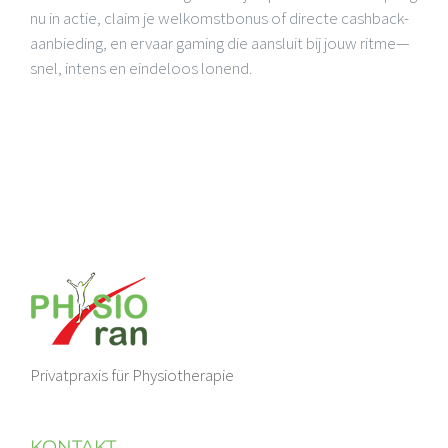
nu in actie, claim je welkomstbonus of directe cashback-
aanbieding, en ervaar gaming die aansluit bij jouw ritme—
snel, intens en eindeloos lonend.
Privatpraxis für Physiotherapie
KONTAKT