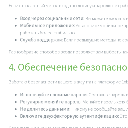
Если стандартный метод входа по логину и паролю не ср
Вход через социальные сети:
Вы можете входить на
Мобильное приложение:
Установите мобильное при
работать более стабильно.
Служба поддержки:
Если предыдущие методы не сра
Разнообразие способов входа позволяет вам выбрать наи
4. Обеспечение безопасно
Забота о безопасности вашего аккаунта на платформе 1x
Используйте сложные пароли:
Составьте пароль и
Регулярно меняйте пароль:
Меняйте пароль хотя б
Не делитесь данными:
Никому не сообщайте ваш л
Включите двухфакторную аутентификацию:
Это 