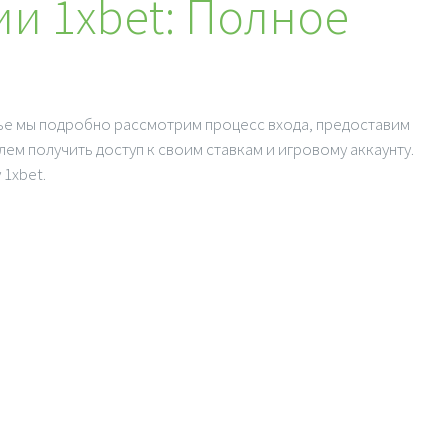
и 1xbet: Полное
атье мы подробно рассмотрим процесс входа, предоставим
м получить доступ к своим ставкам и игровому аккаунту.
1xbet.