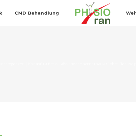
k
CMD Behandlung
Wei
Uncategorized
|
Как войти без ошибок после регистрации 1xbet: Полное 