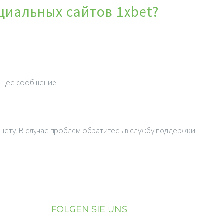
циальных сайтов 1xbet?
ующее сообщение.
нету. В случае проблем обратитесь в службу поддержки.
FOLGEN SIE UNS