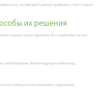
товерьтесь, что вводите данные правильно и без лишних
пособы их решения
ежать лишних затрат времени. Вот наиболее частые
нно заблокирован. Важен медицинский метод
дите за стабильностью интернет-соединения.