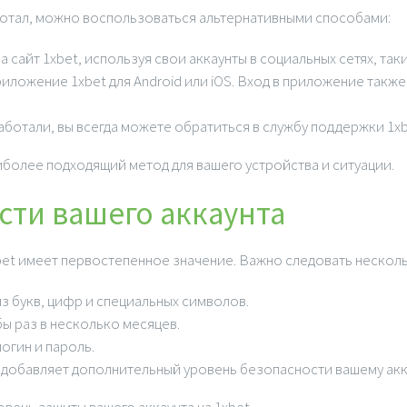
аботал, можно воспользоваться альтернативными способами:
 сайт 1xbet, используя свои аккаунты в социальных сетях, так
ложение 1xbet для Android или iOS. Вход в приложение также
ботали, вы всегда можете обратиться в службу поддержки 1xb
более подходящий метод для вашего устройства и ситуации.
сти вашего аккаунта
bet имеет первостепенное значение. Важно следовать нескол
з букв, цифр и специальных символов.
ы раз в несколько месяцев.
огин и пароль.
добавляет дополнительный уровень безопасности вашему акк