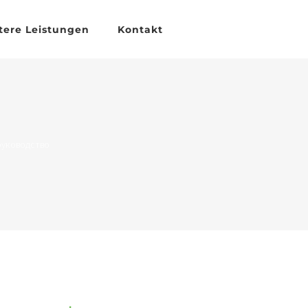
tere Leistungen
Kontakt
руководство