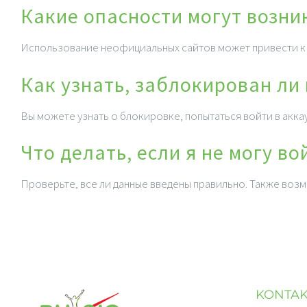
Какие опасности могут возни
Использование неофициальных сайтов может привести к 
Как узнать, заблокирован ли
Вы можете узнать о блокировке, попытаться войти в акк
Что делать, если я не могу в
Проверьте, все ли данные введены правильно. Также возм
KONTAK