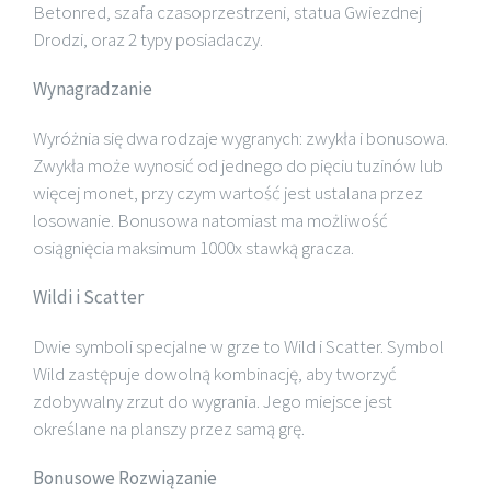
Betonred, szafa czasoprzestrzeni, statua Gwiezdnej
Drodzi, oraz 2 typy posiadaczy.
Wynagradzanie
Wyróżnia się dwa rodzaje wygranych: zwykła i bonusowa.
Zwykła może wynosić od jednego do pięciu tuzinów lub
więcej monet, przy czym wartość jest ustalana przez
losowanie. Bonusowa natomiast ma możliwość
osiągnięcia maksimum 1000x stawką gracza.
Wildi i Scatter
Dwie symboli specjalne w grze to Wild i Scatter. Symbol
Wild zastępuje dowolną kombinację, aby tworzyć
zdobywalny zrzut do wygrania. Jego miejsce jest
określane na planszy przez samą grę.
Bonusowe Rozwiązanie