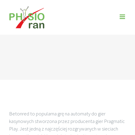
Zum
Inhalt
springen
Betonred to popularna grę na automaty do gier
kasynowych stworzona przez producenta gier Pragmatic
Play. Jest jedną z najczęściej rozgrywanych w sieciach