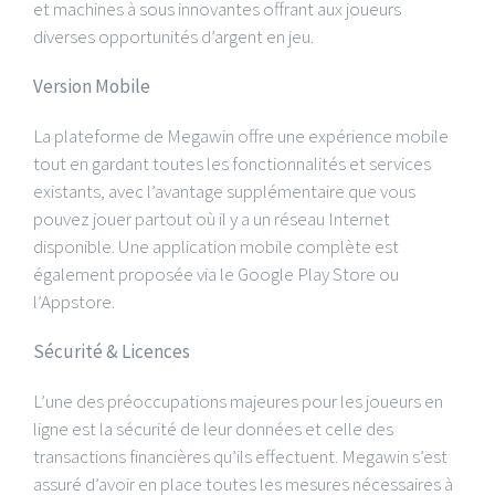
et machines à sous innovantes offrant aux joueurs
diverses opportunités d’argent en jeu.
Version Mobile
La plateforme de Megawin offre une expérience mobile
tout en gardant toutes les fonctionnalités et services
existants, avec l’avantage supplémentaire que vous
pouvez jouer partout où il y a un réseau Internet
disponible. Une application mobile complète est
également proposée via le Google Play Store ou
l’Appstore.
Sécurité & Licences
L’une des préoccupations majeures pour les joueurs en
ligne est la sécurité de leur données et celle des
transactions financières qu’ils effectuent. Megawin s’est
assuré d’avoir en place toutes les mesures nécessaires à