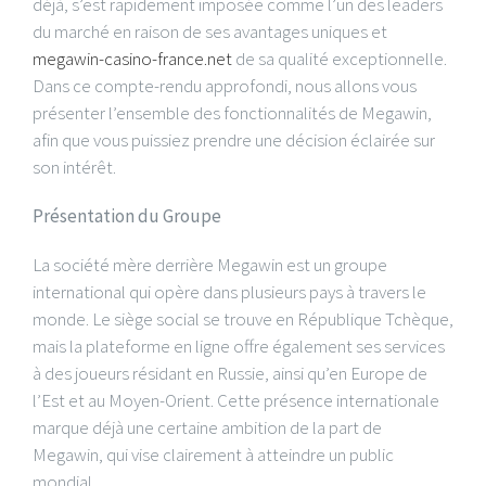
déjà, s’est rapidement imposée comme l’un des leaders
du marché en raison de ses avantages uniques et
megawin-casino-france.net
de sa qualité exceptionnelle.
Dans ce compte-rendu approfondi, nous allons vous
présenter l’ensemble des fonctionnalités de Megawin,
afin que vous puissiez prendre une décision éclairée sur
son intérêt.
Présentation du Groupe
La société mère derrière Megawin est un groupe
international qui opère dans plusieurs pays à travers le
monde. Le siège social se trouve en République Tchèque,
mais la plateforme en ligne offre également ses services
à des joueurs résidant en Russie, ainsi qu’en Europe de
l’Est et au Moyen-Orient. Cette présence internationale
marque déjà une certaine ambition de la part de
Megawin, qui vise clairement à atteindre un public
mondial.