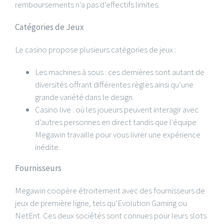
remboursements n’a pas d’effectifs limites.
Catégories de Jeux
Le casino propose plusieurs catégories de jeux :
Les machines à sous : ces dernières sont autant de
diversités offrant différentes règles ainsi qu’une
grande variété dans le design.
Casino live : où les joueurs peuvent interagir avec
d’autres personnes en direct tandis que l’équipe
Megawin travaille pour vous livrer une expérience
inédite.
Fournisseurs
Megawin coopère étroitement avec des fournisseurs de
jeux de première ligne, tels qu’Evolution Gaming ou
NetEnt. Ces deux sociétés sont connues pour leurs slots