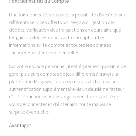
Fonctionnalités du Compte
Une fois connecté, vous avez la possibilité d’accéder aux
différents services offerts par Megawin : gestion des
dépôts, vérification des transactions en cours ainsi que
les gains collectés depuis votre inscription. Les
informations sur le compte et toutes les données
financières restent confidentielles.
Sur votre espace personnel, il est également possible de
gérer plusieurs comptes de jeux différents à travers la
plateforme Megawin, mais ceci nécessite bien sûr une
authentification supplémentaire via un deuxième facteur
(OTP). Pour finir, vous avez également la possibilité de
vous déconnecter et d’éviter ainsi toute mauvaise
surprise éventuelle.
Avantages