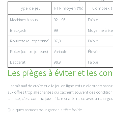
Type de jeu
RTP moyen (%)
Complexit
Machines à sous
92 – 96
Faible
Blackjack
99
Moyenne à él
Roulette (européenne)
97,3
Faible
Poker (contre joueurs)
Variable
Élevée
Baccarat
98,9
Faible
Les pièges à éviter et les co
Il serait naïf de croire que le jeu en ligne est un eldorado san
aux offres trop alléchantes qui cachent souvent des conditions 
chance, c’est comme jouer à la roulette russe avec un chargeur
Quelques astuces pour garder la tête froide :