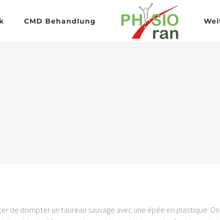
k
CMD Behandlung
Wei
e
|
Uncategorized
|
Les coulisses du jeu en ligne : quand le hasard rencontre la
ter de dompter un taureau sauvage avec une épée en plastique. On cro