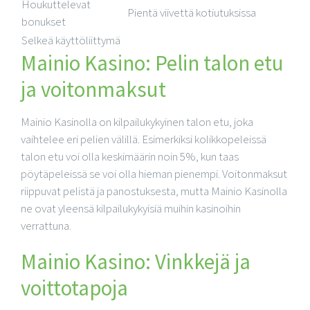
Houkuttelevat
Pientä viivettä kotiutuksissa
bonukset
Selkeä käyttöliittymä
Mainio Kasino: Pelin talon etu
ja voitonmaksut
Mainio Kasinolla on kilpailukykyinen talon etu, joka
vaihtelee eri pelien välillä. Esimerkiksi kolikkopeleissä
talon etu voi olla keskimäärin noin 5%, kun taas
pöytäpeleissä se voi olla hieman pienempi. Voitonmaksut
riippuvat pelistä ja panostuksesta, mutta Mainio Kasinolla
ne ovat yleensä kilpailukykyisiä muihin kasinoihin
verrattuna.
Mainio Kasino: Vinkkejä ja
voittotapoja