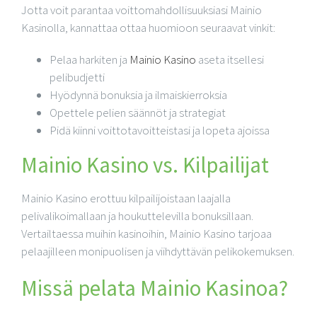
Jotta voit parantaa voittomahdollisuuksiasi Mainio
Kasinolla, kannattaa ottaa huomioon seuraavat vinkit:
Pelaa harkiten ja
Mainio Kasino
aseta itsellesi
pelibudjetti
Hyödynnä bonuksia ja ilmaiskierroksia
Opettele pelien säännöt ja strategiat
Pidä kiinni voittotavoitteistasi ja lopeta ajoissa
Mainio Kasino vs. Kilpailijat
Mainio Kasino erottuu kilpailijoistaan laajalla
pelivalikoimallaan ja houkuttelevilla bonuksillaan.
Vertailtaessa muihin kasinoihin, Mainio Kasino tarjoaa
pelaajilleen monipuolisen ja viihdyttävän pelikokemuksen.
Missä pelata Mainio Kasinoa?