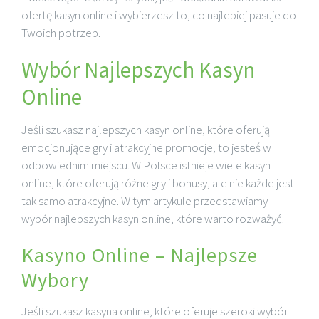
ofertę kasyn online i wybierzesz to, co najlepiej pasuje do
Twoich potrzeb.
Wybór Najlepszych Kasyn
Online
Jeśli szukasz najlepszych kasyn online, które oferują
emocjonujące gry i atrakcyjne promocje, to jesteś w
odpowiednim miejscu. W Polsce istnieje wiele kasyn
online, które oferują różne gry i bonusy, ale nie każde jest
tak samo atrakcyjne. W tym artykule przedstawiamy
wybór najlepszych kasyn online, które warto rozważyć.
Kasyno Online – Najlepsze
Wybory
Jeśli szukasz kasyna online, które oferuje szeroki wybór