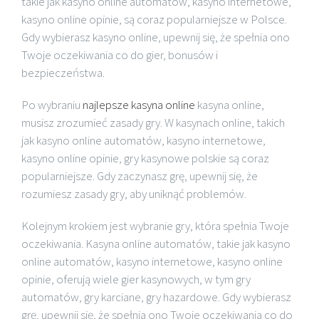
takie jak kasyno online automatów, kasyno internetowe,
kasyno online opinie, są coraz popularniejsze w Polsce.
Gdy wybierasz kasyno online, upewnij się, że spełnia ono
Twoje oczekiwania co do gier, bonusów i
bezpieczeństwa.
Po wybraniu
najlepsze kasyna online
kasyna online,
musisz zrozumieć zasady gry. W kasynach online, takich
jak kasyno online automatów, kasyno internetowe,
kasyno online opinie, gry kasynowe polskie są coraz
popularniejsze. Gdy zaczynasz grę, upewnij się, że
rozumiesz zasady gry, aby uniknąć problemów.
Kolejnym krokiem jest wybranie gry, która spełnia Twoje
oczekiwania. Kasyna online automatów, takie jak kasyno
online automatów, kasyno internetowe, kasyno online
opinie, oferują wiele gier kasynowych, w tym gry
automatów, gry karciane, gry hazardowe. Gdy wybierasz
grę, upewnij się, że spełnia ono Twoje oczekiwania co do