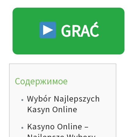
GRAĆ
Содержимое
Wybór Najlepszych
Kasyn Online
Kasyno Online –
Najlepsze Wybory