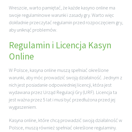
Wreszcie, warto pamiętać, że każde kasyno online ma
swoje regulaminowe warunki i zasady gry. Warto więc
dokładnie przeczytać regulamin przed rozpoczęciem gry,
aby uniknąć problemów.
Regulamin i Licencja Kasyn
Online
W Polsce, kasyna online muszą spełniać określone
warunki, aby móc prowadzić swoją działalność. Jednym z
nich jest posiadanie odpowiedniej licencji, która jest
wydawana przez Urząd Regulacji Gry (URF). Licencja ta
jest ważna przez 5 lat i musi być przedłużona przed jej
wygaszeniem.
Kasyna online, które chcą prowadzić swoją działalność w
Polsce, muszą również spełniać określone regulaminy.