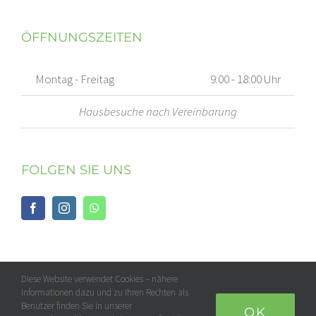
ÖFFNUNGSZEITEN
Montag - Freitag
9:00 - 18:00 Uhr
Hausbesuche nach Vereinbarung
FOLGEN SIE UNS
Diese Website verwendet Cookies – nähere
Informationen dazu und zu Ihren Rechten als
Benutzer finden Sie in unserer
OK