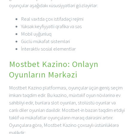
oyunçular aşağıdakı xüsusiyyətləri gözləyirlər:
Real vaxtda çox istifadəçi rejimi
Yüksək keyfiyyətli qrafika və səs
Mobil uyğunluq
Güclü mükafat sistemləri
İnteraktiv sosial elementlər
Mostbet Kazino: Onlayn
Oyunların Mərkəzi
Mostbet Kazino platforması, oyunçular üçün geniş seçim
imkanı təqdim edir. Bu kazino, müxtəlif oyun növlərinə ev
sahibliyi edir, bunlara slot oyunları, stolüstü oyunlar və
canlı diler oyunları daxildir. Mostbet-in bəzən təqdim etdiyi
təklif və mükafatlar oyunçuların maraq dairəsini artırır.
Oyunçulara görə, Mostbet Kazino çoxsaylı üstünlüklərə
malikdir: