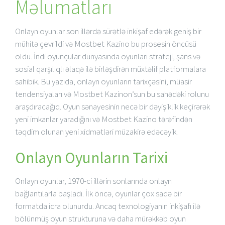
Məlumatları
Onlayn oyunlar son illərdə sürətlə inkişaf edərək geniş bir
mühitə çevrildi və Mostbet Kazino bu prosesin öncüsü
oldu. İndi oyunçular dünyasında oyunları strateji, şans və
sosial qarşılıqlı əlaqə ilə birləşdirən müxtəlif platformalara
sahibik. Bu yazıda, onlayn oyunların tarixçəsini, müasir
tendensiyaları və Mostbet Kazinon’sun bu sahədəki rolunu
araşdıracağıq. Oyun sənayesinin necə bir dəyişiklik keçirərək
yeni imkanlar yaradığını və Mostbet Kazino tərəfindən
təqdim olunan yeni xidmətləri müzakirə edəcəyik.
Onlayn Oyunların Tarixi
Onlayn oyunlar, 1970-ci illərin sonlarında onlayn
bağlantılarla başladı. İlk öncə, oyunlar çox sadə bir
formatda icra olunurdu. Ancaq texnologiyanın inkişafı ilə
bölünmüş oyun strukturuna və daha mürəkkəb oyun