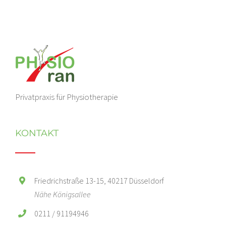
Privatpraxis für Physiotherapie
KONTAKT
Friedrichstraße 13-15, 40217 Düsseldorf
Nähe Königsallee
0211 / 91194946