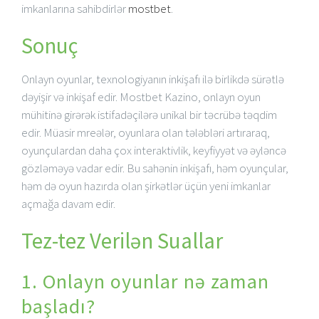
imkanlarına sahibdirlər
mostbet
.
Sonuç
Onlayn oyunlar, texnologiyanın inkişafı ilə birlikdə sürətlə
dəyişir və inkişaf edir. Mostbet Kazino, onlayn oyun
mühitinə girərək istifadəçilərə unikal bir təcrübə təqdim
edir. Müasir mreələr, oyunlara olan tələbləri artıraraq,
oyunçulardan daha çox interaktivlik, keyfiyyət və əyləncə
gözləməyə vadar edir. Bu sahənin inkişafı, həm oyunçular,
həm də oyun hazırda olan şirkətlər üçün yeni imkanlar
açmağa davam edir.
Tez-tez Verilən Suallar
1. Onlayn oyunlar nə zaman
başladı?