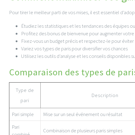
Pour tirer le meilleur parti de vos mises, il est essentiel d’ado
Étudiez les statistiques et les tendances des équipes ou
Profitez des bonus de bienvenue pour augmenter votre 
Fixez-vous un budget précis et respectez-le pour éviter
Variez vos types de paris pour diversifier vos chances
Utilisez les outils d’analyse et les conseils disponibles 
Comparaison des types de paris
Type de
Description
pari
Pari simple
Mise sur un seul événement ou résultat
Pari
Combinaison de plusieurs paris simples
combiné