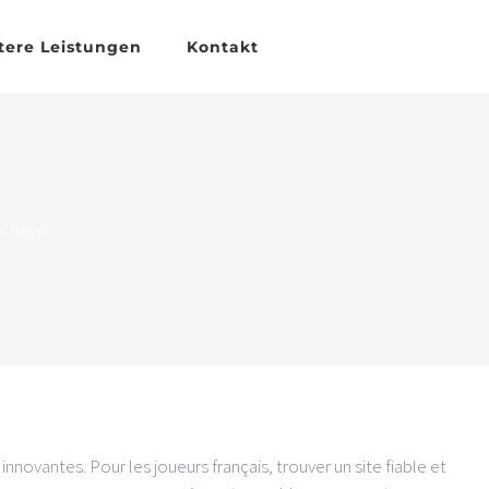
tere Leistungen
Kontakt
ance.app
novantes. Pour les joueurs français, trouver un site fiable et