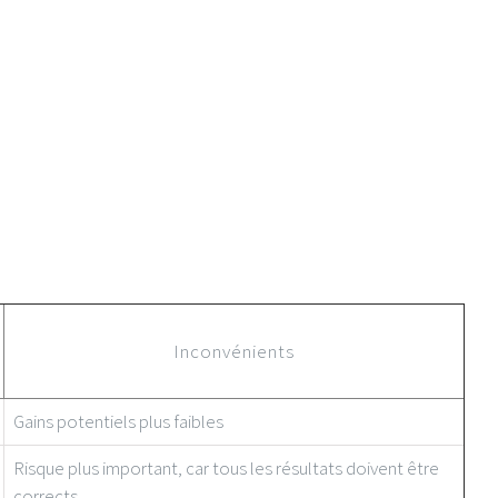
Inconvénients
Gains potentiels plus faibles
Risque plus important, car tous les résultats doivent être
corrects