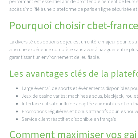
performant est essentiel afin de profiter pleinement de leurs
accès simplifié à une plateforme de paris en ligne sécurisée et
Pourquoi choisir cbet-france
La diversité des options de jeu est un critère majeur pour les ut
ainsi une expérience complète sans avoir à naviguer entre plusi
garantissant un environnement de jeu fiable.
Les avantages clés de la plate
Large éventail de sports et événements disponibles pour
Jeux de casino variés : machines à sous, blackjack, roule
Interface utilisateur fluide adaptée aux mobiles et ordi
Promotions régulières et bonus attractifs pour les nouv
Service client réactif et disponible en français
Comment maximiser vos gain