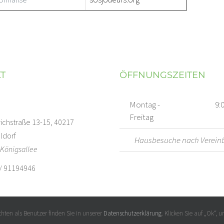
T
ÖFFNUNGSZEITEN
Montag -
9:
Freitag
richstraße 13-15, 40217
ldorf
Hausbesuche nach Verein
Königsallee
/ 91194946
hten als Benutzer finden Sie in unserer
Datenschutzerklärung
. Klicken Sie auf „Ok“,