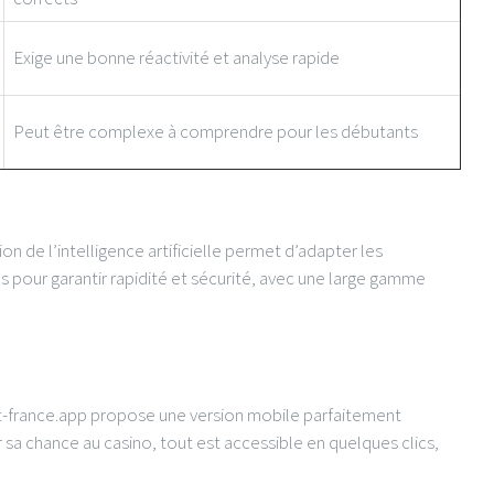
Exige une bonne réactivité et analyse rapide
Peut être complexe à comprendre pour les débutants
n de l’intelligence artificielle permet d’adapter les
s pour garantir rapidité et sécurité, avec une large gamme
et-france.app propose une version mobile parfaitement
er sa chance au casino, tout est accessible en quelques clics,