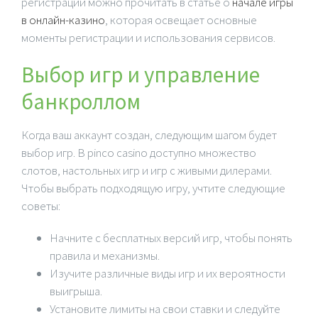
регистрации можно прочитать в статье о
начале игры
в онлайн-казино
, которая освещает основные
моменты регистрации и использования сервисов.
Выбор игр и управление
банкроллом
Когда ваш аккаунт создан, следующим шагом будет
выбор игр. В pinco casino доступно множество
слотов, настольных игр и игр с живыми дилерами.
Чтобы выбрать подходящую игру, учтите следующие
советы:
Начните с бесплатных версий игр, чтобы понять
правила и механизмы.
Изучите различные виды игр и их вероятности
выигрыша.
Установите лимиты на свои ставки и следуйте