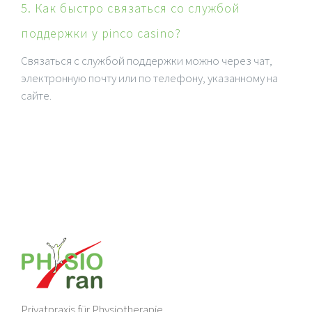
5. Как быстро связаться со службой
поддержки у pinco casino?
Связаться с службой поддержки можно через чат,
электронную почту или по телефону, указанному на
сайте.
Privatpraxis für Physiotherapie