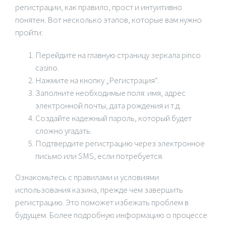
регистрации, как правило, прост и интуитивно
понятен. Вот несколько этапов, которые вам нужно
пройти:
Перейдите на главную страницу зеркала pinco
casino.
Нажмите на кнопку „Регистрация“.
Заполните необходимые поля: имя, адрес
электронной почты, дата рождения и т.д.
Создайте надежный пароль, который будет
сложно угадать.
Подтвердите регистрацию через электронное
письмо или SMS, если потребуется.
Ознакомьтесь с правилами и условиями
использования казина, прежде чем завершить
регистрацию. Это поможет избежать проблем в
будущем. Более подробную информацию о процессе