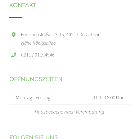
KONTAKT
Friedrichstraße 13-15, 40217 Düsseldorf
Nähe Königsallee
0211 / 91194946
ÖFFNUNGSZEITEN
Montag - Freitag
9:00 - 18:00 Uhr
Hausbesuche nach Vereinbarung
FOLGEN SIE UNS