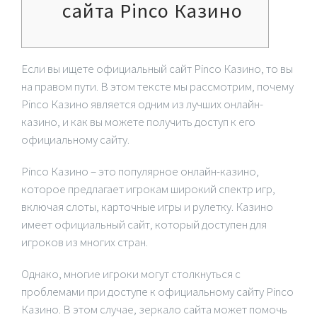
сайта Pinco Казино
Если вы ищете официальный сайт Pinco Казино, то вы
на правом пути. В этом тексте мы рассмотрим, почему
Pinco Казино является одним из лучших онлайн-
казино, и как вы можете получить доступ к его
официальному сайту.
Pinco Казино – это популярное онлайн-казино,
которое предлагает игрокам широкий спектр игр,
включая слоты, карточные игры и рулетку. Казино
имеет официальный сайт, который доступен для
игроков из многих стран.
Однако, многие игроки могут столкнуться с
проблемами при доступе к официальному сайту Pinco
Казино. В этом случае, зеркало сайта может помочь