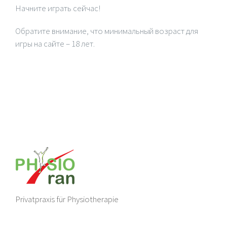
Начните играть сейчас!
Обратите внимание, что минимальный возраст для
игры на сайте – 18 лет.
Privatpraxis für Physiotherapie