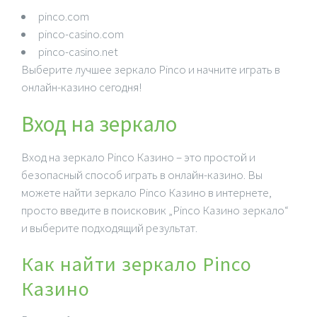
pinco.com
pinco-casino.com
pinco-casino.net
Выберите лучшее зеркало Pinco и начните играть в
онлайн-казино сегодня!
Вход на зеркало
Вход на зеркало Pinco Казино – это простой и
безопасный способ играть в онлайн-казино. Вы
можете найти зеркало Pinco Казино в интернете,
просто введите в поисковик „Pinco Казино зеркало“
и выберите подходящий результат.
Как найти зеркало Pinco
Казино