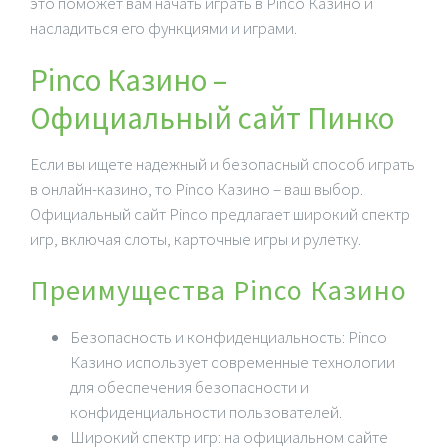
это поможет вам начать играть в Pinco Казино и
насладиться его функциями и играми.
Pinco Казино –
Официальный сайт Пинко
Если вы ищете надежный и безопасный способ играть
в онлайн-казино, то Pinco Казино – ваш выбор.
Официальный сайт Pinco предлагает широкий спектр
игр, включая слоты, карточные игры и рулетку.
Преимущества Pinco Казино
Безопасность и конфиденциальность: Pinco
Казино использует современные технологии
для обеспечения безопасности и
конфиденциальности пользователей.
Широкий спектр игр: на официальном сайте