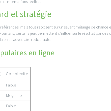
se d’informations réelles.
rd et stratégie
références, mais tous reposent sur un savant mélange de chance et pa
 Pourtant, certains jeux permettent d’influer sur le résultat par d
da en un adversaire redoutable.
pulaires en ligne
)
Complexité
Faible
Moyenne
Faible