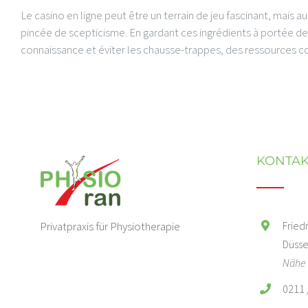
Le casino en ligne peut être un terrain de jeu fascinant, mai
pincée de scepticisme. En gardant ces ingrédients à portée de 
connaissance et éviter les chausse-trappes, des ressources
KONTAK
Privatpraxis für Physiotherapie
Fried
Düsse
Nähe 
0211 