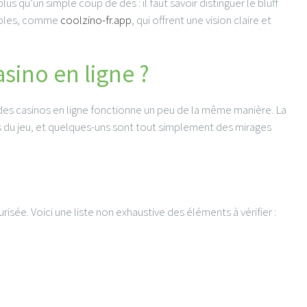
qu’un simple coup de dés : il faut savoir distinguer le bluff
fiables, comme
coolzino-fr.app
, qui offrent une vision claire et
sino en ligne ?
 des casinos en ligne fonctionne un peu de la même manière. La
les du jeu, et quelques-uns sont tout simplement des mirages
isée. Voici une liste non exhaustive des éléments à vérifier :