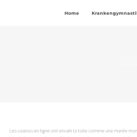
Zum
Inhalt
Home
Krankengymnasti
springen
Startseit
Les casinos en ligne ont envahi la toile comme une marée monta