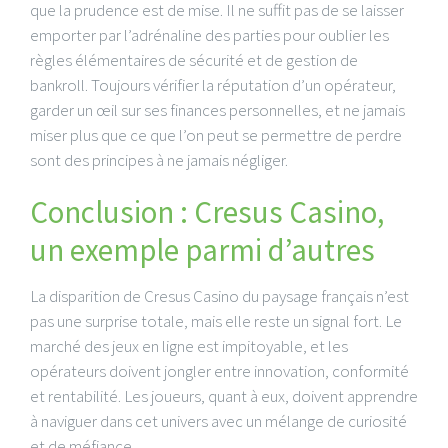
que la prudence est de mise. Il ne suffit pas de se laisser
emporter par l’adrénaline des parties pour oublier les
règles élémentaires de sécurité et de gestion de
bankroll. Toujours vérifier la réputation d’un opérateur,
garder un œil sur ses finances personnelles, et ne jamais
miser plus que ce que l’on peut se permettre de perdre
sont des principes à ne jamais négliger.
Conclusion : Cresus Casino,
un exemple parmi d’autres
La disparition de Cresus Casino du paysage français n’est
pas une surprise totale, mais elle reste un signal fort. Le
marché des jeux en ligne est impitoyable, et les
opérateurs doivent jongler entre innovation, conformité
et rentabilité. Les joueurs, quant à eux, doivent apprendre
à naviguer dans cet univers avec un mélange de curiosité
et de méfiance.