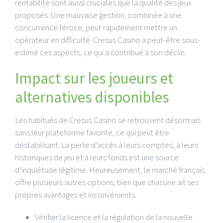
rentabilité sont aussi cruciales que la qualité des jeux
proposés. Une mauvaise gestion, combinée à une
concurrence féroce, peut rapidement mettre un
opérateur en difficulté. Cresus Casino a peut-être sous-
estimé ces aspects, ce qui a contribué à son déclin.
Impact sur les joueurs et
alternatives disponibles
Les habitués de Cresus Casino se retrouvent désormais
sans leur plateforme favorite, ce qui peut être
déstabilisant. La perte d’accès à leurs comptes, à leurs
historiques de jeu et à leurs fonds est une source
d’inquiétude légitime. Heureusement, le marché français
offre plusieurs autres options, bien que chacune ait ses
propres avantages et inconvénients.
Vérifier la licence et la régulation de la nouvelle