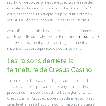
régulation des plateformes de jeux et la pérennité des
opérateurs dans un marché en constante évolution. Si
certains parient sur un simple coup de bluff, d’autres y
voient une véritable leçon sur les risques du secteur.
Avant d’aller plus loin, il est important de mentionner un
article détaillé qui analyse cette fermeture :
cresus casino
fermé
. Ce document offre un éclairage pertinent sur les
raisons et les conséquences de cet arrêt brutal.
Les raisons derrière la
fermeture de Cresus Casino
La fermeture d’un casino en ligne n’est jamais anodine.
Plusieurs facteurs peuvent entrer en jeu, allant des
problèmes financiers à des difficultés réglementaires.
Cresus Casino n’a pas échappé à ces défis, et son arrêt
semble être le résultat d’une combinaison de plusieurs