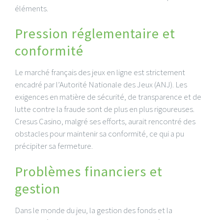
éléments.
Pression réglementaire et
conformité
Le marché français des jeux en ligne est strictement
encadré par l’Autorité Nationale des Jeux (ANJ). Les
exigences en matière de sécurité, de transparence et de
lutte contre la fraude sont de plus en plus rigoureuses.
Cresus Casino, malgré ses efforts, aurait rencontré des
obstacles pour maintenir sa conformité, ce qui a pu
précipiter sa fermeture.
Problèmes financiers et
gestion
Dans le monde du jeu, la gestion des fonds et la