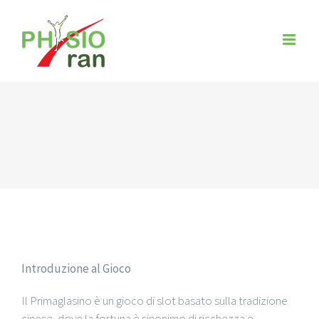
Zum
Inhalt
springen
Introduzione al Gioco
Il Primaglasino è un gioco di slot basato sulla tradizione
cinese, dove la fortuna è sinonimo di ricchezza e