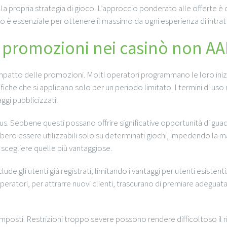
la propria strategia di gioco. L’approccio ponderato alle offerte è 
co è essenziale per ottenere il massimo da ogni esperienza di intra
e promozioni nei casinò non A
atto delle promozioni. Molti operatori programmano le loro iniziative
iche che si applicano solo per un periodo limitato. I termini di uso 
ggi pubblicizzati.
us. Sebbene questi possano offrire significative opportunità di guada
bero essere utilizzabili solo su determinati giochi, impedendo la 
 scegliere quelle più vantaggiose.
lude gli utenti già registrati, limitando i vantaggi per utenti esistent
tori, per attrarre nuovi clienti, trascurano di premiare adeguatame
zo imposti. Restrizioni troppo severe possono rendere difficoltoso i