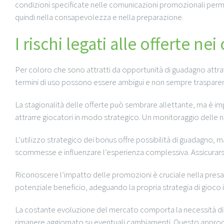
condizioni specificate nelle comunicazioni promozionali permetter
quindi nella consapevolezza e nella preparazione.
I rischi legati alle offerte n
Per coloro che sono attratti da opportunità di guadagno attrave
termini di uso possono essere ambigui e non sempre trasparenti,
La stagionalità delle offerte può sembrare allettante, ma è
attrarre giocatori in modo strategico. Un monitoraggio delle n
L’utilizzo strategico dei bonus offre possibilità di guadagno, m
scommesse e influenzare l’esperienza complessiva. Assicurarsi d
Riconoscere l’impatto delle promozioni è cruciale nella presa di 
potenziale beneficio, adeguando la propria strategia di gioco in
La costante evoluzione del mercato comporta la necessità di u
rimanere aggiornato su eventuali cambiamenti. Questo approcci