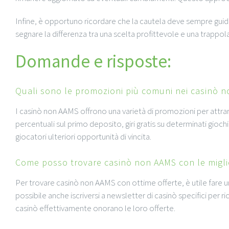
Infine, è opportuno ricordare che la cautela deve sempre guida
segnare la differenza tra una scelta profittevole e una trappo
Domande e risposte:
Quali sono le promozioni più comuni nei casinò 
I casinò non AAMS offrono una varietà di promozioni per attr
percentuali sul primo deposito, giri gratis su determinati gioc
giocatori ulteriori opportunità di vincita.
Come posso trovare casinò non AAMS con le miglio
Per trovare casinò non AAMS con ottime offerte, è utile fare un
possibile anche iscriversi a newsletter di casinò specifici per 
casinò effettivamente onorano le loro offerte.