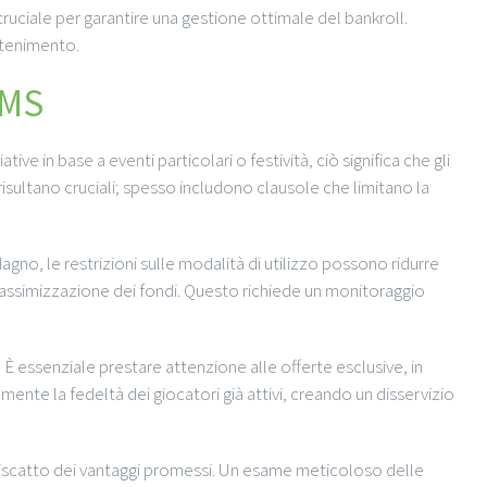
cruciale per garantire una gestione ottimale del bankroll.
ttenimento.
AMS
 in base a eventi particolari o festività, ciò significa che gli
risultano cruciali; spesso includono clausole che limitano la
gno, le restrizioni sulle modalità di utilizzo possono ridurre
massimizzazione dei fondi. Questo richiede un monitoraggio
i. È essenziale prestare attenzione alle offerte esclusive, in
nte la fedeltà dei giocatori già attivi, creando un disservizio
l riscatto dei vantaggi promessi. Un esame meticoloso delle