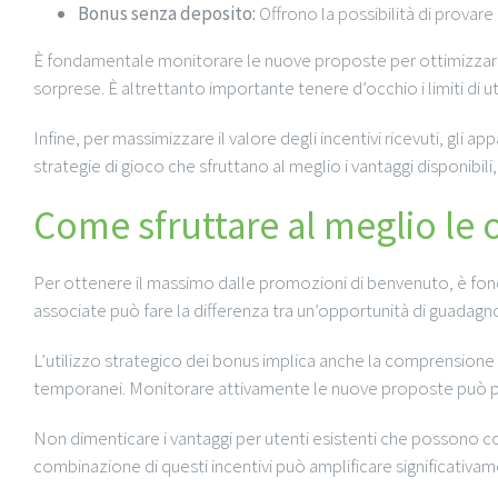
Bonus senza deposito:
Offrono la possibilità di provare i 
È fondamentale monitorare le nuove proposte per ottimizzare l
sorprese. È altrettanto importante tenere d’occhio i limiti di ut
Infine, per massimizzare il valore degli incentivi ricevuti, gl
strategie di gioco che sfruttano al meglio i vantaggi disponi
Come sfruttare al meglio le 
Per ottenere il massimo dalle promozioni di benvenuto, è fond
associate può fare la differenza tra un’opportunità di guadagno 
L’utilizzo strategico dei bonus implica anche la comprensione d
temporanei. Monitorare attivamente le nuove proposte può perme
Non dimenticare i vantaggi per utenti esistenti che possono co
combinazione di questi incentivi può amplificare significativa