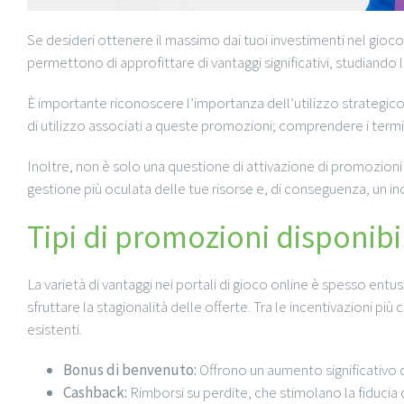
Se desideri ottenere il massimo dai tuoi investimenti nel gio
permettono di approfittare di vantaggi significativi, studiand
È importante riconoscere l’importanza dell’utilizzo strategico
di utilizzo associati a queste promozioni; comprendere i termini d
Inoltre, non è solo una questione di attivazione di promozioni 
gestione più oculata delle tue risorse e, di conseguenza, un in
Tipi di promozioni disponibi
La varietà di vantaggi nei portali di gioco online è spesso entu
sfruttare la stagionalità delle offerte. Tra le incentivazioni p
esistenti.
Bonus di benvenuto:
Offrono un aumento significativo de
Cashback:
Rimborsi su perdite, che stimolano la fiducia