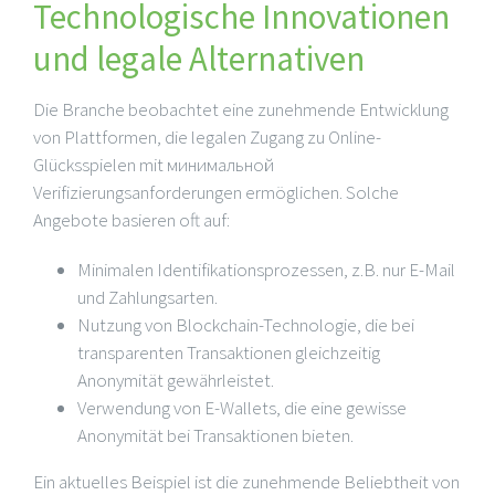
Technologische Innovationen
und legale Alternativen
Die Branche beobachtet eine zunehmende Entwicklung
von Plattformen, die legalen Zugang zu Online-
Glücksspielen mit минимальной
Verifizierungsanforderungen ermöglichen. Solche
Angebote basieren oft auf:
Minimalen Identifikationsprozessen, z.B. nur E-Mail
und Zahlungsarten.
Nutzung von Blockchain-Technologie, die bei
transparenten Transaktionen gleichzeitig
Anonymität gewährleistet.
Verwendung von E-Wallets, die eine gewisse
Anonymität bei Transaktionen bieten.
Ein aktuelles Beispiel ist die zunehmende Beliebtheit von