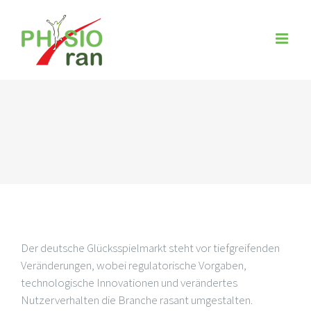
Zum
Inhalt
springen
Der deutsche Glücksspielmarkt steht vor tiefgreifenden
Veränderungen, wobei regulatorische Vorgaben,
technologische Innovationen und verändertes
Nutzerverhalten die Branche rasant umgestalten.