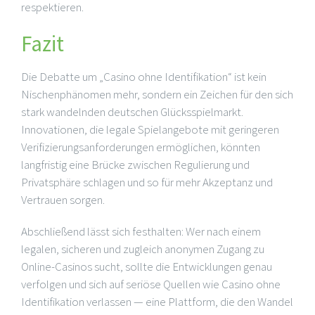
respektieren.
Fazit
Die Debatte um „Casino ohne Identifikation“ ist kein
Nischenphänomen mehr, sondern ein Zeichen für den sich
stark wandelnden deutschen Glücksspielmarkt.
Innovationen, die legale Spielangebote mit geringeren
Verifizierungsanforderungen ermöglichen, könnten
langfristig eine Brücke zwischen Regulierung und
Privatsphäre schlagen und so für mehr Akzeptanz und
Vertrauen sorgen.
Abschließend lässt sich festhalten: Wer nach einem
legalen, sicheren und zugleich anonymen Zugang zu
Online-Casinos sucht, sollte die Entwicklungen genau
verfolgen und sich auf seriöse Quellen wie Casino ohne
Identifikation verlassen — eine Plattform, die den Wandel