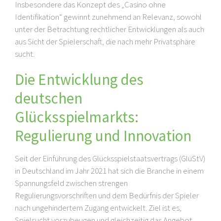
Insbesondere das Konzept des
„Casino ohne
Identifikation“
gewinnt zunehmend an Relevanz, sowohl
unter der Betrachtung rechtlicher Entwicklungen als auch
aus Sicht der Spielerschaft, die nach mehr Privatsphäre
sucht.
Die Entwicklung des
deutschen
Glücksspielmarkts:
Regulierung und Innovation
Seit der Einführung des Glücksspielstaatsvertrags (GlüStV)
in Deutschland im Jahr 2021 hat sich die Branche in einem
Spannungsfeld zwischen strengen
Regulierungsvorschriften und dem Bedürfnis der Spieler
nach ungehindertem Zugang entwickelt. Ziel ist es,
Spielsucht vorzubeugen und gleichzeitig das Angebot