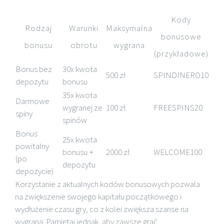
Kody
Rodzaj
Warunki
Maksymalna
bonusowe
bonusu
obrotu
wygrana
(przykładowe)
Bonus bez
30x kwota
500 zł
SPINDINERO10
depozytu
bonusu
35x kwota
Darmowe
wygranej ze
100 zł
FREESPINS20
spiny
spinów
Bonus
25x kwota
powitalny
bonusu +
2000 zł
WELCOME100
(po
depozytu
depozycie)
Korzystanie z aktualnych kodów bonusowych pozwala
na zwiększenie swojego kapitału początkowego i
wydłużenie czasu gry, co z kolei zwiększa szanse na
wygraną. Pamiętaj jednak, aby zawsze grać