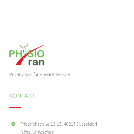
Privatpraxis für Physiotherapie
KONTAKT
Friedrichstraße 13-15, 40217 Düsseldorf
Nähe Königsallee