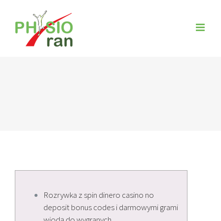
Zum
Inhalt
springen
Rozrywka z spin dinero casino no
deposit bonus codes i darmowymi grami
wiodą do wygranych