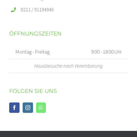
0211 / 91194946
ÖFFNUNGSZEITEN
Montag - Freitag
9:00 - 18:00 Uhr
Hausbesuche nach Vereinbarung
FOLGEN SIE UNS