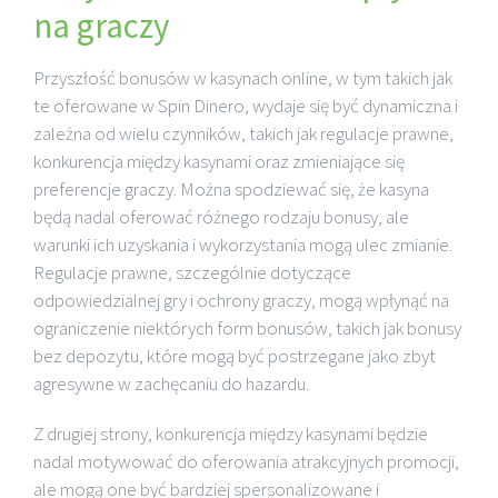
na graczy
Przyszłość bonusów w kasynach online, w tym takich jak
te oferowane w Spin Dinero, wydaje się być dynamiczna i
zależna od wielu czynników, takich jak regulacje prawne,
konkurencja między kasynami oraz zmieniające się
preferencje graczy. Można spodziewać się, że kasyna
będą nadal oferować różnego rodzaju bonusy, ale
warunki ich uzyskania i wykorzystania mogą ulec zmianie.
Regulacje prawne, szczególnie dotyczące
odpowiedzialnej gry i ochrony graczy, mogą wpłynąć na
ograniczenie niektórych form bonusów, takich jak bonusy
bez depozytu, które mogą być postrzegane jako zbyt
agresywne w zachęcaniu do hazardu.
Z drugiej strony, konkurencja między kasynami będzie
nadal motywować do oferowania atrakcyjnych promocji,
ale mogą one być bardziej spersonalizowane i