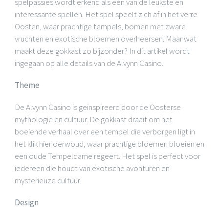
spelpassies wordt erkend als één van de leukste en
interessante spellen. Het spel speelt zich af in het verre
Oosten, waar prachtige tempels, bomen met zware
vruchten en exotische bloemen overheersen. Maar wat
maakt deze gokkast zo bijzonder? In dit artikel wordt
ingegaan op alle details van de Alvynn Casino.
Theme
De Alvynn Casino is geïnspireerd door de Oosterse
mythologie en cultuur. De gokkast draait om het
boeiende verhaal over een tempel die verborgen ligt in
het klik hier oerwoud, waar prachtige bloemen bloeien en
een oude Tempeldame regeert. Het spel is perfect voor
iedereen die houdt van exotische avonturen en
mysterieuze cultuur.
Design