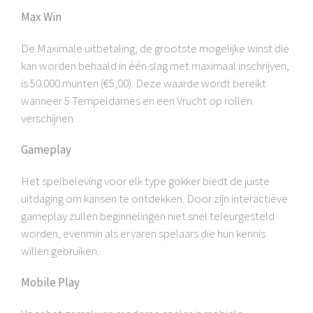
Max Win
De Maximale uitbetaling, de grootste mogelijke winst die
kan worden behaald in één slag met maximaal inschrijven,
is 50.000 munten (€5,00). Deze waarde wordt bereikt
wanneer 5 Tempeldames en een Vrucht op rollen
verschijnen.
Gameplay
Het spelbeleving voor elk type gokker biedt de juiste
uitdaging om kansen te ontdekken. Door zijn interactieve
gameplay zullen beginnelingen niet snel teleurgesteld
worden, evenmin als ervaren spelaars die hun kennis
willen gebruiken.
Mobile Play