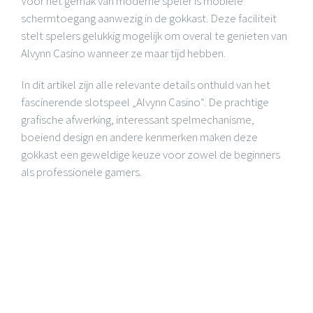
Voor het gemak van moderne speler is mobiele
schermtoegang aanwezig in de gokkast. Deze faciliteit
stelt spelers gelukkig mogelijk om overal te genieten van
Alvynn Casino wanneer ze maar tijd hebben.
In dit artikel zijn alle relevante details onthuld van het
fascinerende slotspeel „Alvynn Casino“. De prachtige
grafische afwerking, interessant spelmechanisme,
boeiend design en andere kenmerken maken deze
gokkast een geweldige keuze voor zowel de beginners
als professionele gamers.