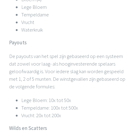
Lege Bloem
Tempeldame
Vrucht
Waterkruik
Payouts
De payouts van het spel zijn gebaseerd op een systeem
dat zowel voor laag- als hooginvesterende spelaars
geloofwaardig is. Voor iedere slag kan worden gespeeld
met 1, 2 of 5 munten. De winstgevallen zijn gebaseerd op
de volgende formules:
Lege Bloem: 10x tot 50x
Tempeldame: 100x tot 500x
Vrucht: 20x tot 200x
Wilds en Scatters