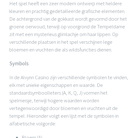
Het spel heeft een zeer modern ontwerp met heldere
kleuren en prachtig gedetailleerde grafische elementen.
De achtergrond van de gokkast wordt gevormd door het
groene oerwoud, terwijl op voorgrond de Tempeldame
zit met een mysterieus glimlachje om haar lippen. Op
verschillende plaatsen in het spel verschijnen lege
bloemen en vruchten die als wildsfuncties dienen.
Symbols
In de Alvynn Casino zijn verschillende symbolen te vinden,
elk met unieke eigenschappen en waarde. De
standaardsymboolleters (A, K, Q, J) vormen het
spelmeisje, terwijl hogere waarden worden
vertegenwoordigd door bloemen en vruchten uit de
tempel. Hieronder volgt een lijst met de symbolen in
alfabetische volgorde:
Bloem (A)