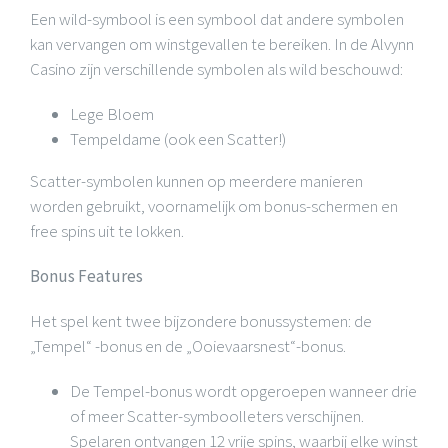
Een wild-symbool is een symbool dat andere symbolen
kan vervangen om winstgevallen te bereiken. In de Alvynn
Casino zijn verschillende symbolen als wild beschouwd:
Lege Bloem
Tempeldame (ook een Scatter!)
Scatter-symbolen kunnen op meerdere manieren
worden gebruikt, voornamelijk om bonus-schermen en
free spins uit te lokken.
Bonus Features
Het spel kent twee bijzondere bonussystemen: de
„Tempel“ -bonus en de „Ooievaarsnest“-bonus.
De Tempel-bonus wordt opgeroepen wanneer drie
of meer Scatter-symboolleters verschijnen.
Spelaren ontvangen 12 vrije spins, waarbij elke winst