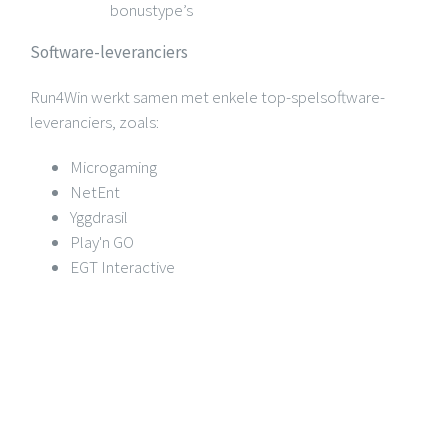
bonustype’s
Software-leveranciers
Run4Win werkt samen met enkele top-spelsoftware-
leveranciers, zoals:
Microgaming
NetEnt
Yggdrasil
Play'n GO
EGT Interactive