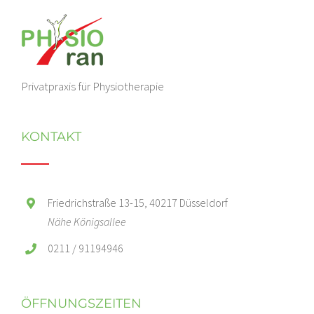
Privatpraxis für Physiotherapie
KONTAKT
Friedrichstraße 13-15, 40217 Düsseldorf
Nähe Königsallee
0211 / 91194946
ÖFFNUNGSZEITEN