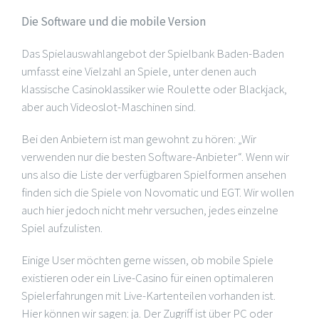
Die Software und die mobile Version
Das Spielauswahlangebot der Spielbank Baden-Baden
umfasst eine Vielzahl an Spiele, unter denen auch
klassische Casinoklassiker wie Roulette oder Blackjack,
aber auch Videoslot-Maschinen sind.
Bei den Anbietern ist man gewohnt zu hören: „Wir
verwenden nur die besten Software-Anbieter“. Wenn wir
uns also die Liste der verfügbaren Spielformen ansehen
finden sich die Spiele von Novomatic und EGT. Wir wollen
auch hier jedoch nicht mehr versuchen, jedes einzelne
Spiel aufzulisten.
Einige User möchten gerne wissen, ob mobile Spiele
existieren oder ein Live-Casino für einen optimaleren
Spielerfahrungen mit Live-Kartenteilen vorhanden ist.
Hier können wir sagen: ja. Der Zugriff ist über PC oder