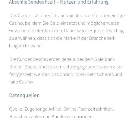
Abschließendes Fazit – Nutzen und Erfahrung
Das Casino ist sicherlich auch nicht das erste oder einzige
Casino, bei dem Sie Geld einsetzt und möglicherweise
Gewinne erzielen könnten. Daher wäre es jedoch wichtig
zu erwähnen, dass sich die Marke in der Branche seit
langem bewahrt.
Die Kundenbeschwerden gegenüber dem Spielbank
Baden-Baden sind extrem selten gegeben. Es kann also
festgestellt werden: das Casino ist ein sehr sicheres und
faire Casino.
Datenquellen
Quelle: Zugehörige Artikel, Online-Fachzeitschriften,
Branchenzahlen und Kundenrezensionen