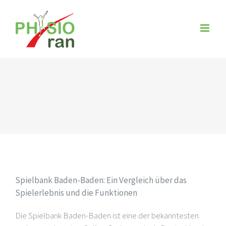
Zum
Inhalt
springen
Spielbank Baden-Baden: Ein Vergleich über das
Spielerlebnis und die Funktionen
Die Spielbank Baden-Baden ist eine der bekanntesten