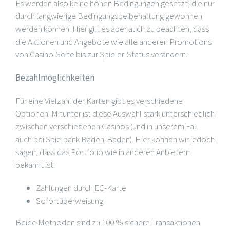
Es werden also keine hohen Bedingungen gesetzt, die nur
durch langwierige Bedingungsbeibehaltung gewonnen
werden können. Hier gilt es aber auch zu beachten, dass
die Aktionen und Angebote wie alle anderen Promotions
von Casino-Seite bis zur Spieler-Status verändern.
Bezahlmöglichkeiten
Für eine Vielzahl der Karten gibt es verschiedene
Optionen. Mitunter ist diese Auswahl stark unterschiedlich
zwischen verschiedenen Casinos (und in unserem Fall
auch bei Spielbank Baden-Baden). Hier können wir jedoch
sagen, dass das Portfolio wie in anderen Anbietern
bekannt ist:
Zahlungen durch EC-Karte
Sofortüberweisung
Beide Methoden sind zu 100 % sichere Transaktionen.