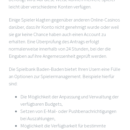
leicht über verschiedene Konten verfügen.
Einige Spieler klagten gegenüber anderen Online-Casinos
darüber, dass ihr Konto nicht genehmigt wurde oder weil
sie gar keine Chance haben auch einen Account zu
erhalten. Eine Überprüfung des Antrags erfolgt
normalerweise innerhalb von 24 Stunden, bei der die
Eingaben auf ihre Angemessenheit geprüft werden.
Die Spielbank Baden-Baden bietet Ihren Usern eine Fülle
an Optionen zur Spielermanagement. Beispiele hierfür
sind:
Die Möglichkeit der Anpassung und Verwaltung der
verfügbaren Budgets,
Setzen von E-Mail- oder Pushbenachrichtigungen
bei Auszahlungen,
Möglichkeit die Verfügbarkeit für bestimmte