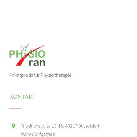
Privatpraxis für Physiotherapie
KONTAKT
Friedrichstraße 13-15, 40217 Düsseldorf
Nähe Königsallee