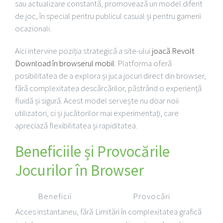
sau actualizare constantă, promovează un model diferit
de joc, în special pentru publicul casual și pentru gamerii
ocazionali.
Aici intervine poziția strategică a site-ului
joacă Revolt
Download în browserul mobil
. Platforma oferă
posibilitatea de a explora și juca jocuri direct din browser,
fără complexitatea descărcărilor, păstrând o experiență
fluidă și sigură. Acest model servește nu doar noii
utilizatori, ci și jucătorilor mai experimentați, care
apreciază flexibilitatea și rapiditatea.
Beneficiile și Provocările
Jocurilor în Browser
Beneficii
Provocări
Acces instantaneu, fără
Limitări în complexitatea grafică