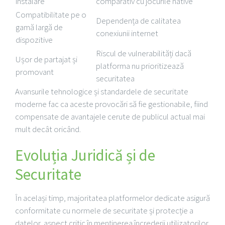
instalare
comparativ cu jocurile native
Compatibilitate pe o
Dependența de calitatea
gamă largă de
conexiunii internet
dispozitive
Riscul de vulnerabilități dacă
Ușor de partajat și
platforma nu prioritizează
promovant
securitatea
Avansurile tehnologice și standardele de securitate
moderne fac ca aceste provocări să fie gestionabile, fiind
compensate de avantajele cerute de publicul actual mai
mult decât oricând.
Evoluția Juridică și de
Securitate
În același timp, majoritatea platformelor dedicate asigură
conformitate cu normele de securitate și protecție a
datelor, aspect critic în menținerea încrederii utilizatorilor.