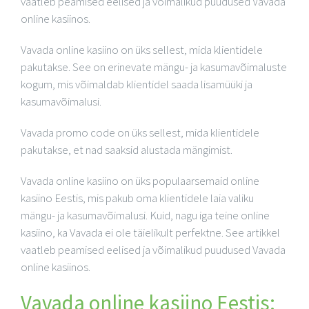
vaatleb peamised eelised ja võimalikud puudused Vavada
online kasiinos.
Vavada online kasiino on üks sellest, mida klientidele
pakutakse. See on erinevate mängu- ja kasumavõimaluste
kogum, mis võimaldab klientidel saada lisamüüki ja
kasumavõimalusi.
Vavada promo code on üks sellest, mida klientidele
pakutakse, et nad saaksid alustada mängimist.
Vavada online kasiino on üks populaarsemaid online
kasiino Eestis, mis pakub oma klientidele laia valiku
mängu- ja kasumavõimalusi. Kuid, nagu iga teine online
kasiino, ka Vavada ei ole täielikult perfektne. See artikkel
vaatleb peamised eelised ja võimalikud puudused Vavada
online kasiinos.
Vavada online kasiino Eestis: