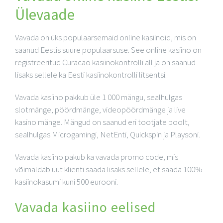
Ülevaade
Vavada on üks populaarsemaid online kasiinoid, mis on
saanud Eestis suure populaarsuse. See online kasiino on
registreeritud Curacao kasiinokontrolli all ja on saanud
lisaks sellele ka Eesti kasiinokontrolli litsentsi.
Vavada kasiino pakkub üle 1 000 mängu, sealhulgas
slotmänge, pöördmänge, videopöördmänge ja live
kasino mänge. Mängud on saanud eri tootjate poolt,
sealhulgas Microgamingi, NetEnti, Quickspin ja Playsoni.
Vavada kasiino pakub ka vavada promo code, mis
võimaldab uut klienti saada lisaks sellele, et saada 100%
kasiinokasumi kuni 500 eurooni.
Vavada kasiino eelised