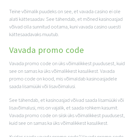
Teine võimalik puudeks on see, et vavada casino ei ole
alati kättesaadav. See tähendab, et mõned kasinoasjad
võivad olla sunnitud ootama, kuni vavada casino uuesti
kättesaadavaks muutub.
Vavada promo code
Vavada promo code on üks võimalikkest puudusest, kuid
see on samas ka üks võimalikkest kasulikest. Vavada
promo code on kood, mis võimaldab kasinoasjadele
saada lisamüüki või lisavõimalusi.
See tähendab, et kasinoasjad võivad saada lisamüüki või
lisavõimalusi, mis on vajalik, et saada rohkem kasumit.
Vavada promo code on siisk üks võimalikkest puudusest,
kuid see on samas ka üks võimalikkest kasulikest.
Kuidas saada vavada promo code? Vavada promo code