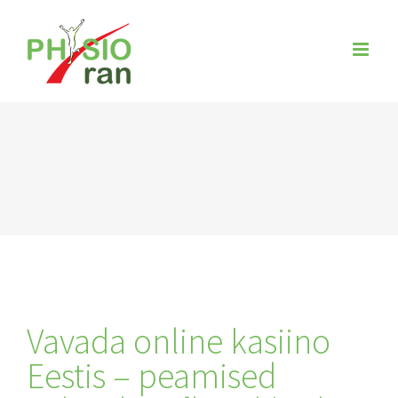
Zum
Inhalt
springen
Vavada online kasiino
Eestis – peamised