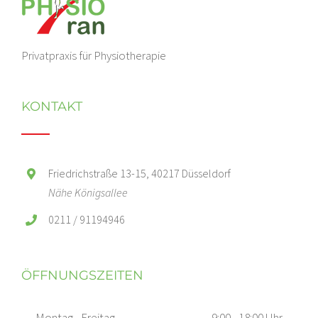
Privatpraxis für Physiotherapie
KONTAKT
Friedrichstraße 13-15, 40217 Düsseldorf
Nähe Königsallee
0211 / 91194946
ÖFFNUNGSZEITEN
Montag - Freitag
9:00 - 18:00 Uhr