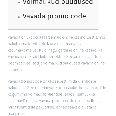
Võimalikud puudused
Vavada promo code
Vavada on üks populaarsemaid online kasiino Eestis, mis
pakub oma klientidele laia valikut mängu- ja
kasumavõimalusi. Kuid, nagu iga teine online kasiino, ka
Vavada ei ole täielikult perfektne. See artikkel vaatleb
peamised eelised ja võimalikud puudused Vavada online
kasiinos.
Vavada bonus code on üks sellest, mida klientidele
pakutakse. See on erinevate bonuspakettide ja -koodide
kogum, mis võimaldab klientidel saada lisamüüki ja
kasumavõimalusi. Vavada promo code on üks sellest,
mida klientidele pakutakse, et nad saaksid alustada
mängimist.