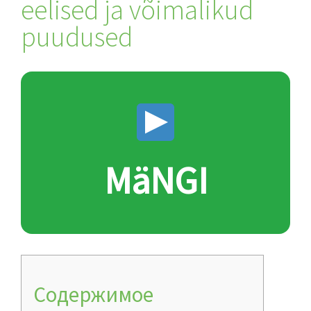
eelised ja võimalikud
puudused
MäNGI
Содержимое