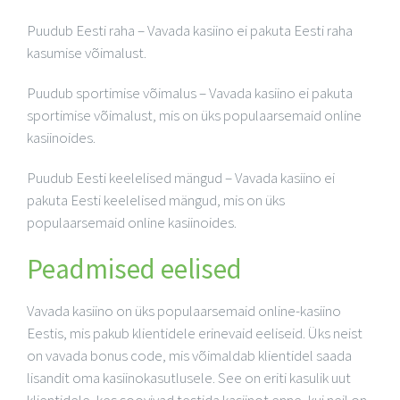
Puudub Eesti raha – Vavada kasiino ei pakuta Eesti raha
kasumise võimalust.
Puudub sportimise võimalus – Vavada kasiino ei pakuta
sportimise võimalust, mis on üks populaarsemaid online
kasiinoides.
Puudub Eesti keelelised mängud – Vavada kasiino ei
pakuta Eesti keelelised mängud, mis on üks
populaarsemaid online kasiinoides.
Peadmised eelised
Vavada kasiino on üks populaarsemaid online-kasiino
Eestis, mis pakub klientidele erinevaid eeliseid. Üks neist
on vavada bonus code, mis võimaldab klientidel saada
lisandit oma kasiinokasutlusele. See on eriti kasulik uut
klientidele, kes soovivad testida kasiinot enne, kui neil on