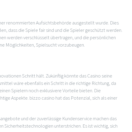
 einer renommierten Aufsichtsbehörde ausgestellt wurde. Dies
len, dass die Spiele fair sind und die Spieler geschützt werden.
onen werden verschlüsselt übertragen, und die persönlichen
ene Möglichkeiten, Spielsucht vorzubeugen.
novationen Schritt hält. Zukünftig könnte das Casino seine
el wäre ebenfalls ein Schritt in die richtige Richtung, da
einen Spielern noch exklusivere Vorteile bieten. Die
tige Aspekte. bizzo casino hat das Potenzial, sich als einer
nusangebote und der zuverlässige Kundenservice machen das
n Sicherheitstechnologien unterstrichen. Es ist wichtig, sich