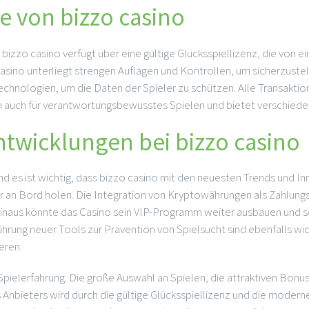
e von bizzo casino
. bizzo casino verfügt über eine gültige Glücksspiellizenz, die von
 Casino unterliegt strengen Auflagen und Kontrollen, um sicherzustel
echnologien, um die Daten der Spieler zu schützen. Alle Transakti
ch auch für verantwortungsbewusstes Spielen und bietet verschied
ntwicklungen bei bizzo casino
nd es ist wichtig, dass bizzo casino mit den neuesten Trends und In
n Bord holen. Die Integration von Kryptowährungen als Zahlungsmitt
er hinaus könnte das Casino sein VIP-Programm weiter ausbauen und s
rung neuer Tools zur Prävention von Spielsucht sind ebenfalls wich
eren.
 Spielerfahrung. Die große Auswahl an Spielen, die attraktiven Bo
s Anbieters wird durch die gültige Glücksspiellizenz und die moderne