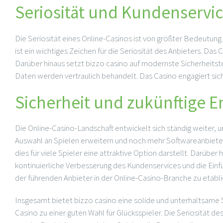
Seriosität und Kundenservic
Die Seriosität eines Online-Casinos ist von größter Bedeutung
ist ein wichtiges Zeichen für die Seriosität des Anbieters. Das
Darüber hinaus setzt bizzo casino auf modernste Sicherheitst
Daten werden vertraulich behandelt. Das Casino engagiert si
Sicherheit und zukünftige E
Die Online-Casino-Landschaft entwickelt sich ständig weiter, u
Auswahl an Spielen erweitern und noch mehr Softwareanbieter a
dies für viele Spieler eine attraktive Option darstellt. Darüb
kontinuierliche Verbesserung des Kundenservices und die Einfüh
der führenden Anbieter in der Online-Casino-Branche zu etabli
Insgesamt bietet bizzo casino eine solide und unterhaltsame
Casino zu einer guten Wahl für Glücksspieler. Die Seriosität de