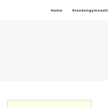
Zum
Inhalt
Home
Krankengymnasti
springen
Startseite
|
Unca