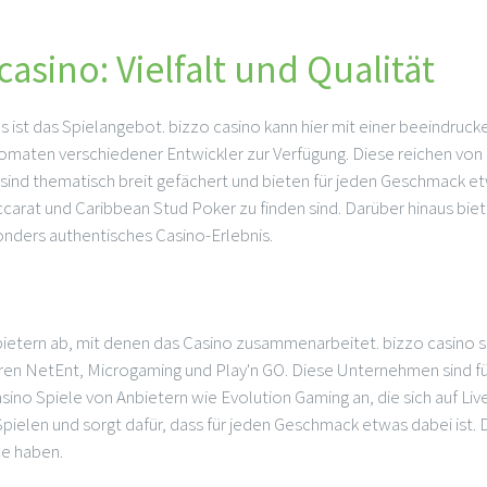
asino: Vielfalt und Qualität
s ist das Spielangebot. bizzo casino kann hier mit einer beeindruc
omaten verschiedener Entwickler zur Verfügung. Diese reichen von 
nd thematisch breit gefächert und bieten für jeden Geschmack etwa
arat und Caribbean Stud Poker zu finden sind. Darüber hinaus biet
sonders authentisches Casino-Erlebnis.
ietern ab, mit denen das Casino zusammenarbeitet. bizzo casino s
en NetEnt, Microgaming und Play'n GO. Diese Unternehmen sind für
ino Spiele von Anbietern wie Evolution Gaming an, die sich auf Li
pielen und sorgt dafür, dass für jeden Geschmack etwas dabei ist. D
ce haben.