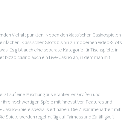
kenden Vielfalt punkten. Neben den klassischen Casinospielen
einfachen, klassischen Slots bis hin zu modernen Video-Slots
s. Es gibt auch eine separate Kategorie für Tischspiele, in
et bizzo casino auch ein Live-Casino an, in dem man mit
etzt auf eine Mischung aus etablierten Größen und
 ihre hochwertigen Spiele mit innovativen Features und
ve-Casino-Spiele spezialisiert haben. Die Zusammenarbeit mit
ie Spiele werden regelmäßig auf Fairness und Zufälligkeit