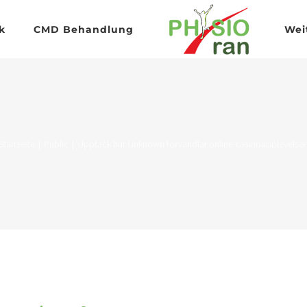
k
CMD Behandlung
Wei
Startseite
|
Public
|
Upptäck hur Unknown förvandlar online casinoupplevelse