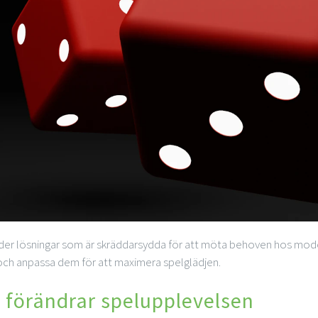
juder lösningar som är skräddarsydda för att möta behoven hos mod
 och anpassa dem för att maximera spelglädjen.
 förändrar spelupplevelsen