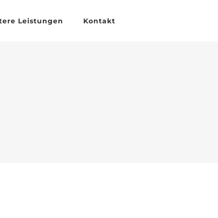
tere Leistungen
Kontakt
n