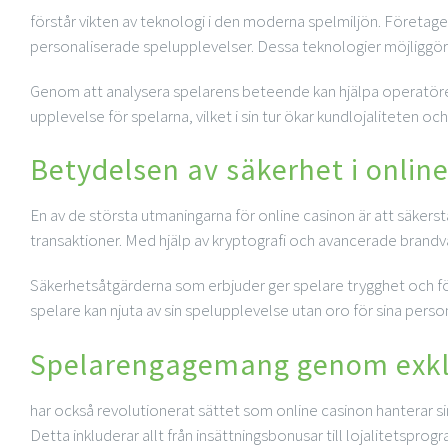
förstår vikten av teknologi i den moderna spelmiljön. Företage
personaliserade spelupplevelser. Dessa teknologier möjliggör
Genom att analysera spelarens beteende kan hjälpa operatörer
upplevelse för spelarna, vilket i sin tur ökar kundlojaliteten 
Betydelsen av säkerhet i onlin
En av de största utmaningarna för online casinon är att säkers
transaktioner. Med hjälp av kryptografi och avancerade brandv
Säkerhetsåtgärderna som erbjuder ger spelare trygghet och för
spelare kan njuta av sin spelupplevelse utan oro för sina person
Spelarengagemang genom exkl
har också revolutionerat sättet som online casinon hanterar 
Detta inkluderar allt från insättningsbonusar till lojalitetspro