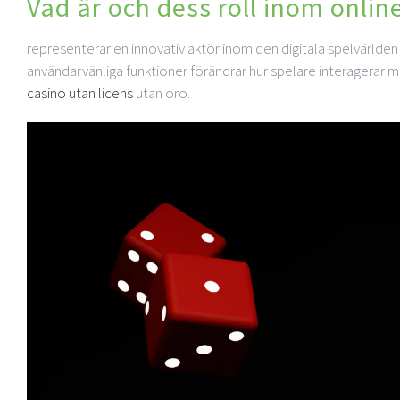
Vad är och dess roll inom onlin
representerar en innovativ aktör inom den digitala spelvärld
användarvänliga funktioner förändrar hur spelare interagerar me
casino utan licens
utan oro.