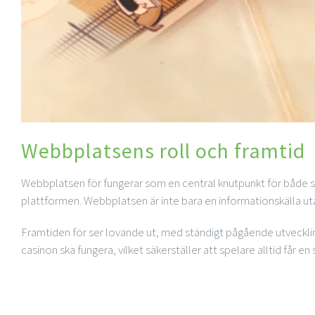
Webbplatsens roll och framtid
Webbplatsen för fungerar som en central knutpunkt för både s
plattformen. Webbplatsen är inte bara en informationskälla uta
Framtiden för ser lovande ut, med ständigt pågående utveckling
casinon ska fungera, vilket säkerställer att spelare alltid får