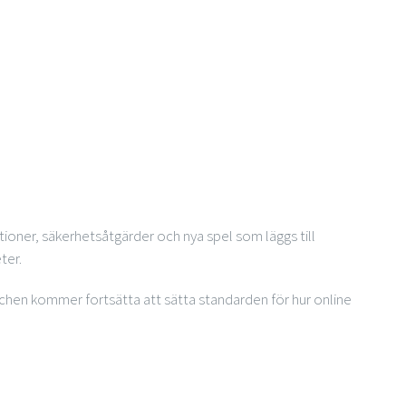
oner, säkerhetsåtgärder och nya spel som läggs till
ter.
schen kommer fortsätta att sätta standarden för hur online