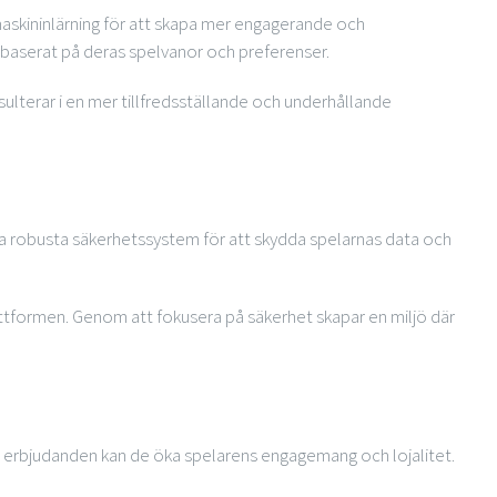
 maskininlärning för att skapa mer engagerande och
baserat på deras spelvanor och preferenser.
terar i en mer tillfredsställande och underhållande
era robusta säkerhetssystem för att skydda spelarnas data och
attformen. Genom att fokusera på säkerhet skapar en miljö där
e erbjudanden kan de öka spelarens engagemang och lojalitet.