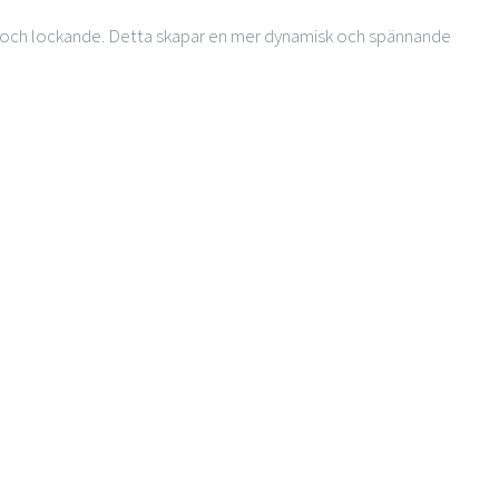
nt och lockande. Detta skapar en mer dynamisk och spännande