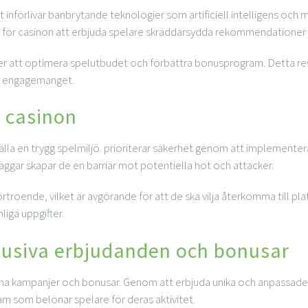
t införlivar banbrytande teknologier som artificiell intelligens och
 för casinon att erbjuda spelare skräddarsydda rekommendationer 
 att optimera spelutbudet och förbättra bonusprogram. Detta resul
och engagemanget.
e casinon
tälla en trygg spelmiljö. prioriterar säkerhet genom att implement
äggar skapar de en barriär mot potentiella hot och attacker.
troende, vilket är avgörande för att de ska vilja återkomma till pl
liga uppgifter.
usiva erbjudanden och bonusar
sina kampanjer och bonusar. Genom att erbjuda unika och anpassad
gram som belönar spelare för deras aktivitet.